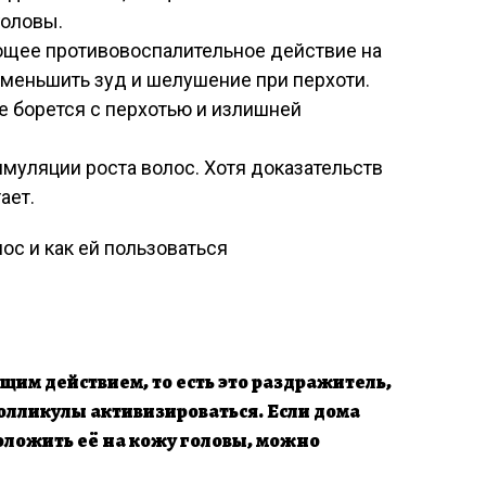
головы.
щее противовоспалительное действие на
уменьшить зуд и шелушение при перхоти.
е борется с перхотью и излишней
муляции роста волос. Хотя доказательств
ает.
им действием, то есть это раздражитель,
олликулы активизироваться. Если дома
оложить её на кожу головы, можно