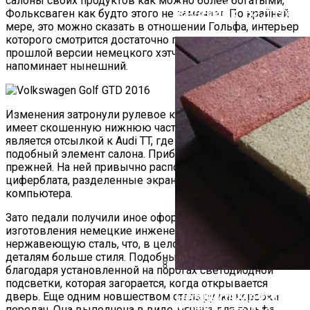
салоны своих продуктов как можно более богатыми,
Ванны?
Козырек Над Вход
Фольксваген как будто этого не замечает. По крайней
мере, это можно сказать в отношении Гольфа, интерьер
которого смотрится достаточно просто. Причем салон
прошлой версии немецкого хэтчбека во многом
напоминает нынешний.
Изменения затронули рулевое колесо, которое теперь
имеет скошенную нижнюю часть. Это своего рода
является отсылкой к Audi TT, где устанавливается
подобный элемент салона. Приборная панель осталась
прежней. На ней привычно располагаются два
циферблата, разделенные экраном бортового
компьютера.
Зато педали получили иное оформление. Для их
изготовления немецкие инженеры решили применять
нержавеющую сталь, что, в целом, придает этим
деталям больше стиля. Подобный эффект достигается
благодаря установленной на порогах светодиодной
подсветки, которая загорается, когда открывается
Прямой Диван: Кр
Резиновые Ступе
дверь. Еще одним новшеством стала ручка коробки
передач. Она выполнена в виде мячика для гольфа.