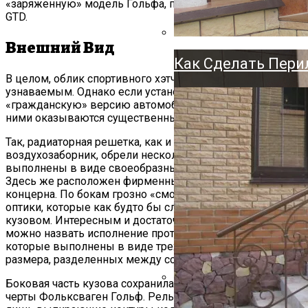
«заряженную» модель Гольфа, получившую приставку
Держатель Для Ту
GTD.
Напольный, Насте
Внешний Вид
Как Сделать Пери
В целом, облик спортивного хэтчбека остался легко
узнаваемым. Однако если установить рядом с ним
«гражданскую» версию автомобиля, то различия между
ними оказываются существенными.
Так, радиаторная решетка, как и нижний
воздухозаборник, обрели несколько иные очертания и
выполнены в виде своеобразных «пчелиных» сот.
Здесь же расположен фирменный знак немецкого
концерна. По бокам грозно «смотрят» фары головной
оптики, которые как будто бы сливаются с остальным
кузовом. Интересным и достаточно оригинальным
можно назвать исполнение противотуманных фар,
которые выполнены в виде трех огней небольшого
размера, разделенных между собой черными полосами.
Боковая часть кузова сохранила в себе традиционные
черты Фольксваген Гольф. Рельефность ей придает