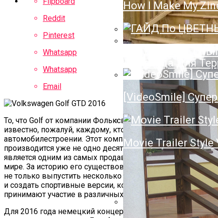
Flipboard
How I Make My Zin
Полотенцесушител
Reddit
Нюансы Выбора П
Pinterest
ГАЙД По ЦВЕТН
Whatsapp
Лестница Для Тер
Whatsapp
Email
[VideoSmile] Супер
То, что Golf от компании Фольксваген популярен
известно, пожалуй, каждому, кто хоть немного знает об
автомобилестроении. Этот компактный хэтчбек
Movie Trailer Style
производится уже не одно десятилетие, он всегда
является одним из самых продаваемых автомобилей в
мире. За историю его существования Фольксваген успел
не только выпустить несколько поколений хэтчбека, но
и создать спортивные версии, которые с успехом
принимают участие в различных мировых первенствах.
Для 2016 года немецкий концерн решил поставить