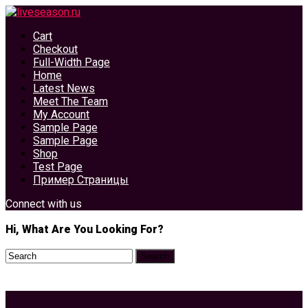
Cart
Checkout
Full-Width Page
Home
Latest News
Meet The Team
My Account
Sample Page
Sample Page
Shop
Test Page
Пример Страницы
Connect with us
Hi, What Are You Looking For?