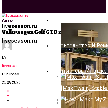
Архитектура И Дизай
Авто
liveseason.ru
Volkswagen Golf GTD 2016
liveseason.ru
Строительство И Рем
By
liveseason
Компьютеры И Гадже
Published
25.09.2025
[Max Twain] Stable 