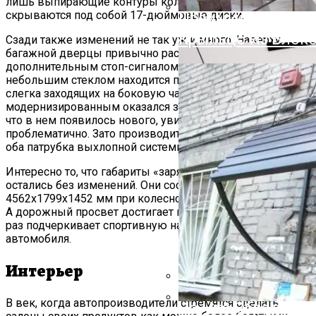
Облицовочный Дек
лишь выпирающие контуры колесных арок, которые
скрываются под собой 17-дюймовые диски.
Преимущества И 
Крыльцо Из Блоко
Сзади также изменений не так уж и много. Наверху
багажной дверцы привычно расположено антикрыло с
дополнительным стоп-сигналом. Под относительно
небольшим стеклом находится пара стандартных фар,
слегка заходящих на боковую часть кузова. Слегка
модернизированным оказался задний бампер, правда,
что в нем появилось нового, увидеть достаточно
проблематично. Зато производитель решил соединить
оба патрубка выхлопной системы вместе.
Интересно то, что габариты «заряженного» хэтчбека
остались без изменений. Они составляют
4562х1799х1452 мм при колесной базе, равной 2635 мм.
А дорожный просвет достигает всего 135 мм, что еще
раз подчеркивает спортивную направленность
автомобиля.
Интерьер
В век, когда автопроизводители стремятся сделать
На Что Обратить 