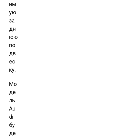
им
ую
за
дн
юю
по
дв
ес
ку.
Мо
де
ль
Au
di
бу
де