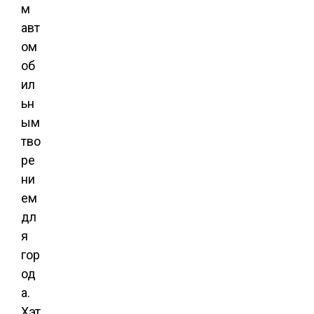
м
авт
ом
об
ил
ьн
ым
тво
ре
ни
ем
дл
я
гор
од
а.
Хэт