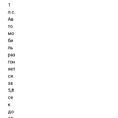
1
л.с.
Ав
то
мо
би
ль
раз
гон
яет
ся
за
5,8
се
к
до