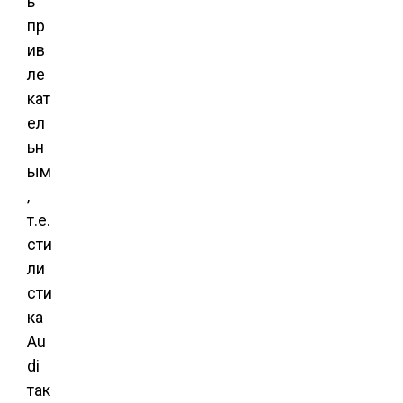
ь
пр
ив
ле
кат
ел
ьн
ым
,
т.е.
сти
ли
сти
ка
Au
di
так