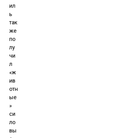
ил
ь
так
же
по
лу
чи
л
«ж
ив
отн
ые
»
си
ло
вы