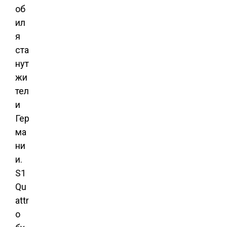
об
ил
я
ста
нут
жи
тел
и
Гер
ма
ни
и.
S1
Qu
attr
o