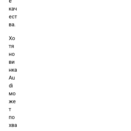
е
кач
ест
ва.
Хо
тя
но
ви
нка
Au
di
мо
же
т
по
хва