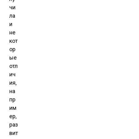
чи
ла
и
не
кот
ор
ые
отл
ич
ия,
на
пр
им
ер,
раз
вит