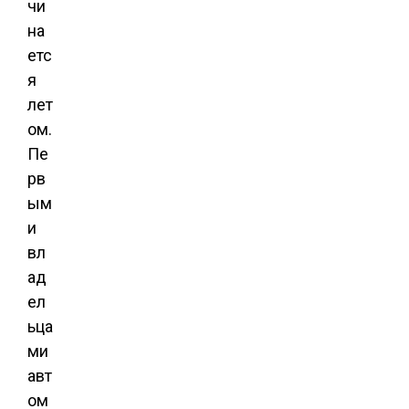
чи
на
етс
я
лет
ом.
Пе
рв
ым
и
вл
ад
ел
ьца
ми
авт
ом