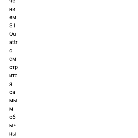
че
ни
ем
S1
Qu
attr
o
см
отр
итс
я
са
мы
м
об
ыч
ны