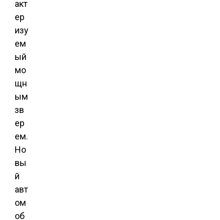
акт
ер
изу
ем
ый
мо
щн
ым
зв
ер
ем.
Но
вы
й
авт
ом
об