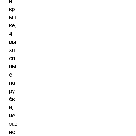
й
кр
ыш
ке,
4
вы
хл
оп
ны
е
пат
ру
бк
и,
не
зав
ис