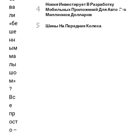
О
Нокия Инвестирует В Разработку
ва
М
Мобильных Приложений Для Авто Сто
Миллионов Долларов
ли
П
Ь
«бе
Шины На Передние Колеса
Ю
ше
Т
нн
Е
ым
Р
Ы
ма
И
лы
Г
шо
А
м»
Д
?
Ж
Е
Вс
Т
е
Ы
пр
ост
о –