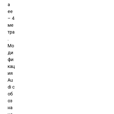
а
ее
– 4
ме
тра
.
Мо
ди
фи
кац
ия
Au
di с
об
оз
на