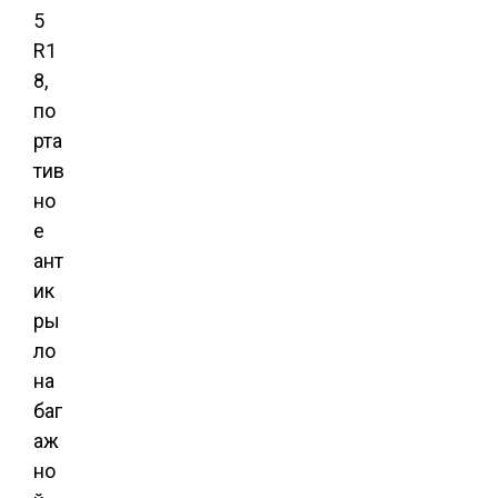
5
R1
8,
по
рта
тив
но
е
ант
ик
ры
ло
на
баг
аж
но