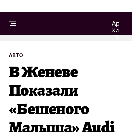
Ар
Хи
Те
Кт
Ур
АВТО
А
И
В Женеве
Д
Из
Ай
Показали
Н
«бешеного
С
Т
Малыша» Audi
Р