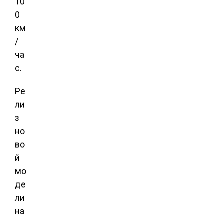
10
0
км
/
ча
с.
Ре
ли
з
но
во
й
мо
де
ли
на