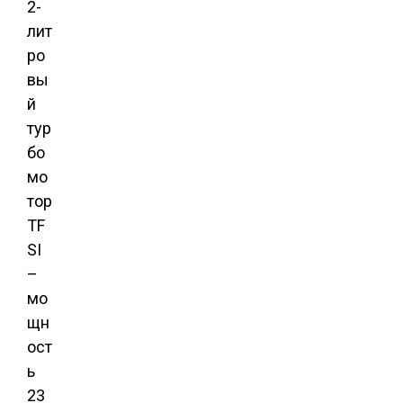
2-
лит
ро
вы
й
тур
бо
мо
тор
TF
SI
–
мо
щн
ост
ь
23