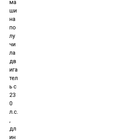
ма
ши
на
по
лу
чи
ла
дв
ига
тел
ь с
23
0
л.с.
,
дл
ин