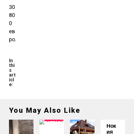
30
80
0
ев
ро.
In
thi
s
art
icl
e:
You May Also Like
Нок
Ия