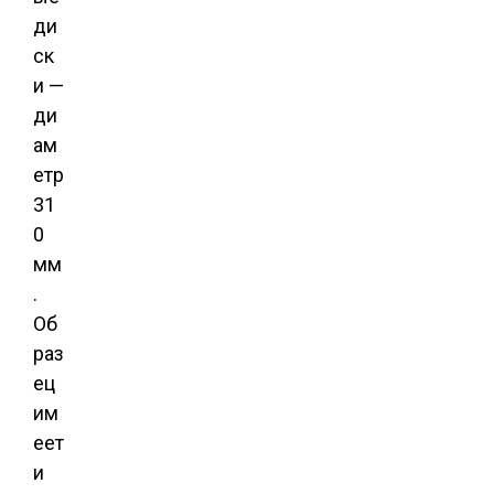
ди
ск
и —
ди
ам
етр
31
0
мм
.
Об
раз
ец
им
еет
и