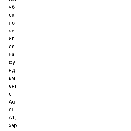
чб
ек
по
яв
ил
ся
на
фу
нд
ам
ент
е
Au
di
А1,
хар