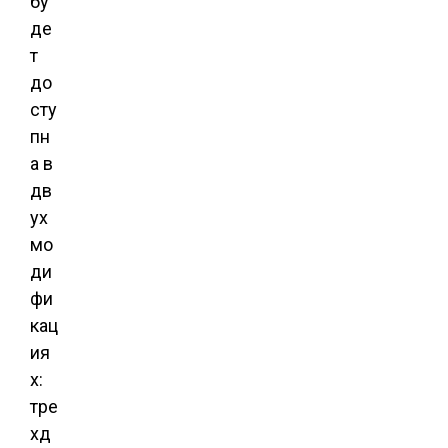
бу
де
т
до
сту
пн
а в
дв
ух
мо
ди
фи
кац
ия
х:
тре
хд