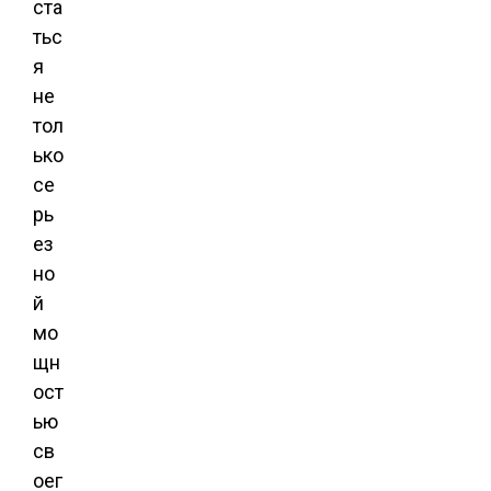
ста
тьс
я
не
тол
ько
се
рь
ез
но
й
мо
щн
ост
ью
св
оег