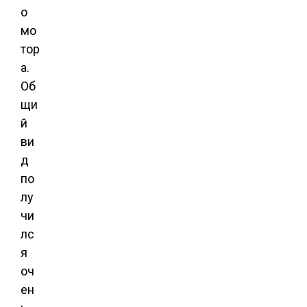
о
мо
тор
а.
Об
щи
й
ви
д
по
лу
чи
лс
я
оч
ен