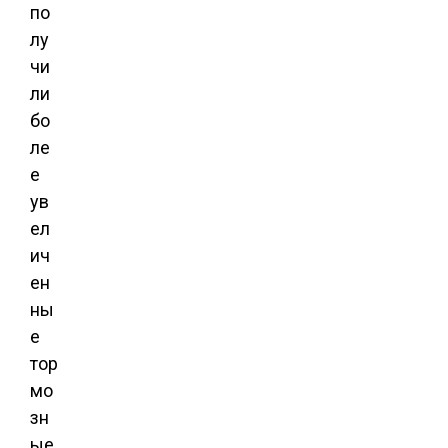
по
лу
чи
ли
бо
ле
е
ув
ел
ич
ен
ны
е
тор
мо
зн
ые