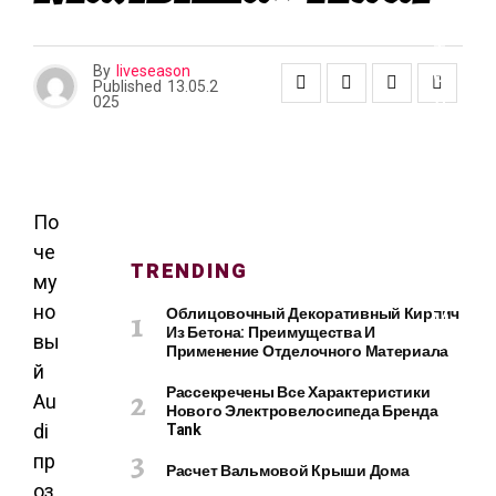
О
И
Т
Е
By
liveseason
Published
13.05.2
Л
025
Ь
С
Т
В
О
По
И
че
Р
TRENDING
му
Е
но
Облицовочный Декоративный Кирпич
М
Из Бетона: Преимущества И
О
вы
Применение Отделочного Материала
Н
й
Т
Рассекречены Все Характеристики
Au
Нового Электровелосипеда Бренда
Tank
di
пр
Расчет Вальмовой Крыши Дома
К
оз