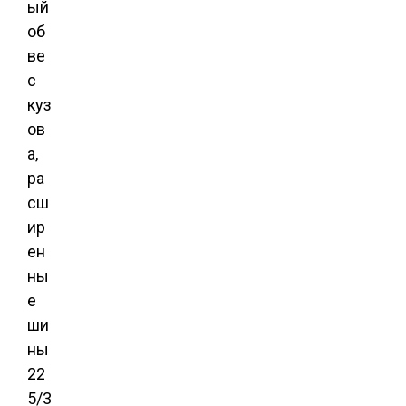
ый
об
ве
с
куз
ов
а,
ра
сш
ир
ен
ны
е
ши
ны
22
5/3