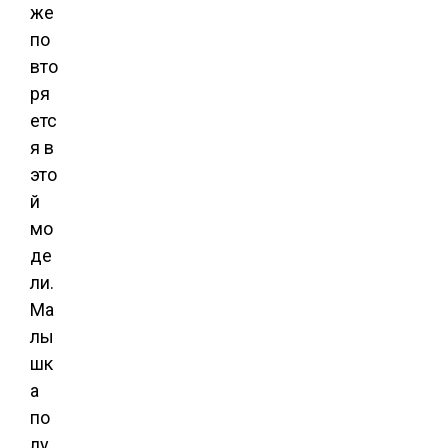
же
по
вто
ря
етс
я в
это
й
мо
де
ли.
Ма
лы
шк
а
по
лу