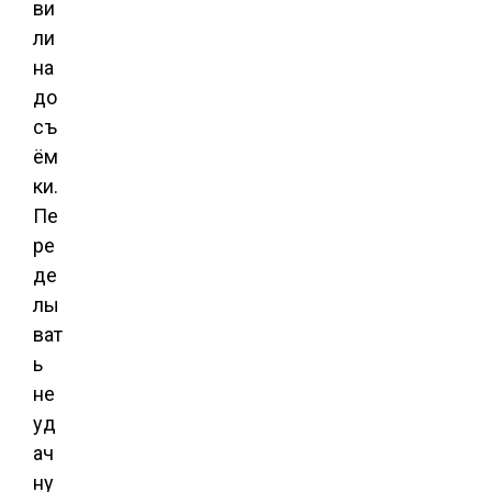
ви
ли
на
до
съ
ём
ки.
Пе
ре
де
лы
ват
ь
не
уд
ач
ну