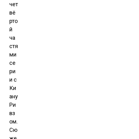
чет
вё
рто
й
ча
стя
ми
се
ри
и с
Ки
ану
Ри
вз
ом.
Сю
же