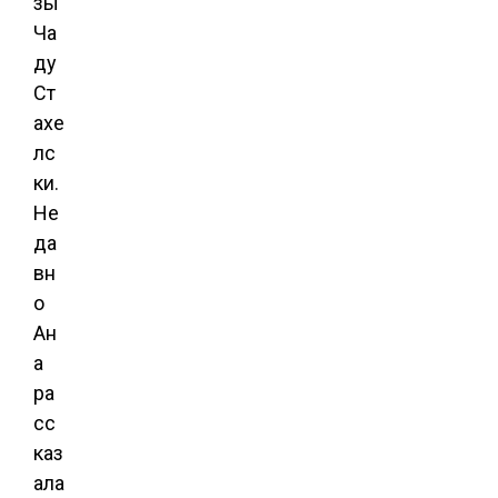
зы
Ча
ду
Ст
ахе
лс
ки.
Не
да
вн
о
Ан
а
ра
сс
каз
ала