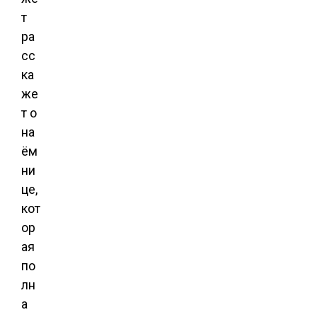
т
ра
сс
ка
же
т о
на
ём
ни
це,
кот
ор
ая
по
лн
а