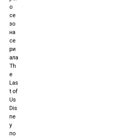
о
се
зо
на
се
ри
ала
Th
e
Las
t of
Us
Dis
ne
y
по