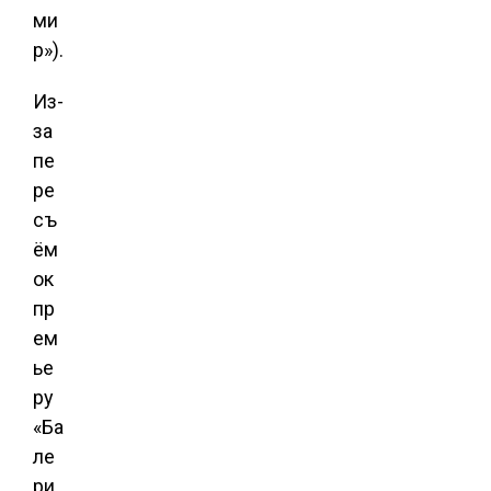
ми
р»).
Из-
за
пе
ре
съ
ём
ок
пр
ем
ье
ру
«Ба
ле
ри