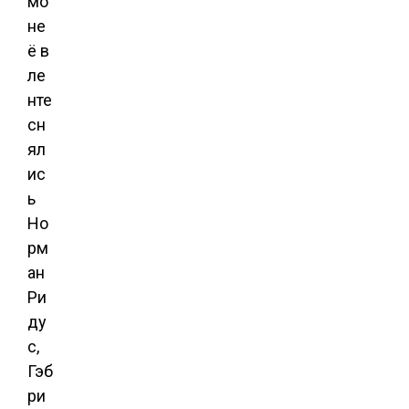
мо
не
ё в
ле
нте
сн
ял
ис
ь
Но
рм
ан
Ри
ду
с,
Гэб
ри