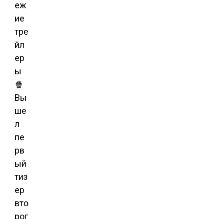
еж
ие
тре
йл
ер
ы
🍿
Вы
ше
л
пе
рв
ый
тиз
ер
вто
рог