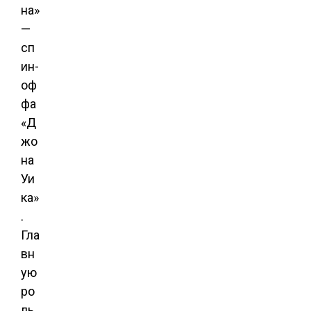
на»
—
сп
ин-
оф
фа
«Д
жо
на
Уи
ка»
.
Гла
вн
ую
ро
ль