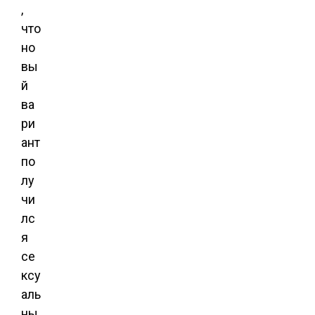
,
что
но
вы
й
ва
ри
ант
по
лу
чи
лс
я
се
ксу
аль
ны