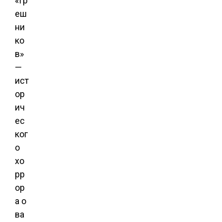
«Гр
еш
ни
ко
в»
—
ист
ор
ич
ес
ког
о
хо
рр
ор
а о
ва