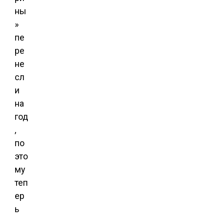
ны
»
пе
ре
не
сл
и
на
год
,
по
это
му
теп
ер
ь