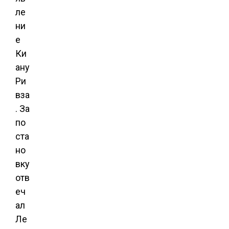
ле
ни
е
Ки
ану
Ри
вза
. За
по
ста
но
вку
отв
еч
ал
Ле