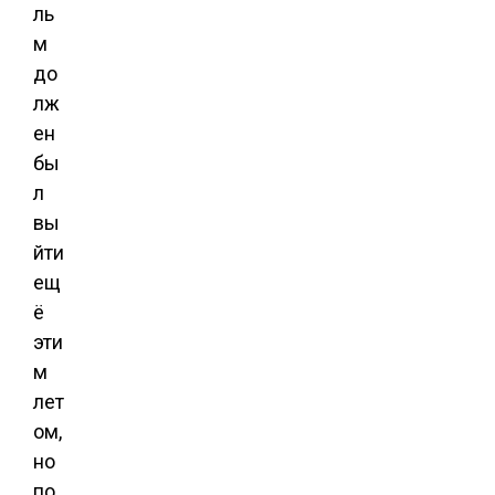
ль
м
до
лж
ен
бы
л
вы
йти
ещ
ё
эти
м
лет
ом,
но
по