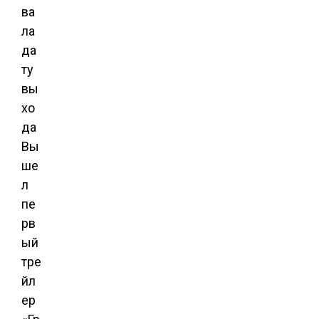
ва
ла
да
ту
вы
хо
да
Вы
ше
л
пе
рв
ый
тре
йл
ер