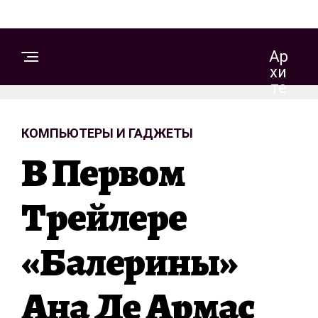
Ар
Хи
Те
Кт
Ур
КОМПЬЮТЕРЫ И ГАДЖЕТЫ
А
И
В Первом
Д
Из
Ай
Трейлере
Н
«Балерины»
С
Т
Ана Де Армас
Р