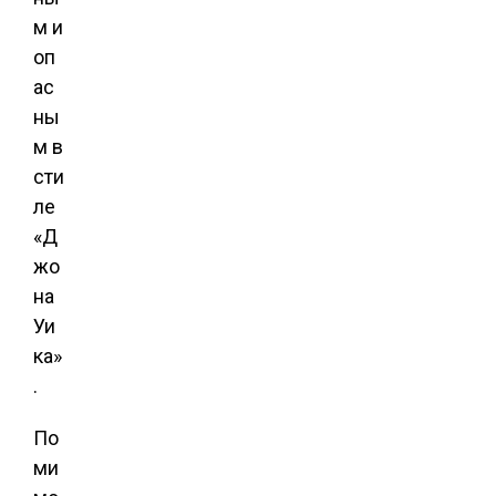
м и
оп
ас
ны
м в
сти
ле
«Д
жо
на
Уи
ка»
.
По
ми