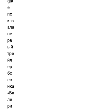
gat
e
по
каз
ала
пе
рв
ый
тре
йл
ер
бо
ев
ика
«Ба
ле
ри