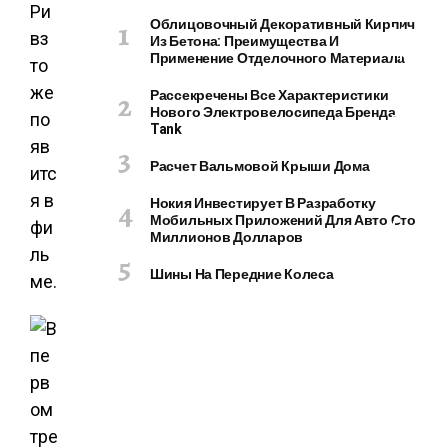
О
Ри
Облицовочный Декоративный Кирпич
М
вз
Из Бетона: Преимущества И
П
Применение Отделочного Материала
то
Ь
же
Рассекречены Все Характеристики
Ю
Нового Электровелосипеда Бренда
Т
по
Tank
Е
яв
Р
Расчет Вальмовой Крыши Дома
итс
Ы
я в
Нокия Инвестирует В Разработку
И
Мобильных Приложений Для Авто Сто
фи
Г
Миллионов Долларов
А
ль
Д
Шины На Передние Колеса
ме.
Ж
Е
Т
Ы