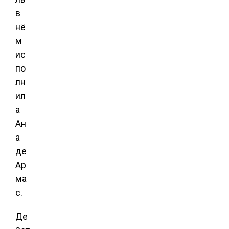
в
нё
м
ис
по
лн
ил
а
Ан
а
де
Ар
ма
с.
Де