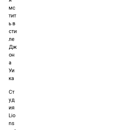
Ст
уд
ия
Lio
ns