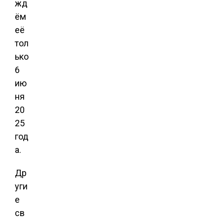
жд
ём
её
тол
ько
6
ию
ня
20
25
год
а.
Др
уги
е
св