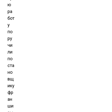
ю
ра
бот
у
по
ру
чи
ли
по
ста
но
вщ
ику
фр
ан
ши