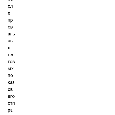
сл
е
пр
ов
аль
ны
х
тес
тов
ых
по
каз
ов
его
отп
ра