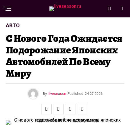
АВТО
С Нового Года Ожидается
Подорожание Японских
Автомобилей По Всему
Миру
By
liveseason
Published
24.07.2026