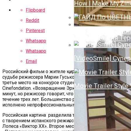
How I Make My Zin
Полотенцесушител
Flipboard
Нюансы Выбора П
Reddit
ГАЙД По ЦВЕТН
Pinterest
Лестница Для Тер
Whatsapp
Whatsapp
[VideoSmile] Супер
Email
Российский фильм о жителе киргизской глубинки и его
судьбе режиссера Марии Гуськовой завоевал приз за
третье место на конкурсе студенческих работ
Movie Trailer Style
Cinefondation. «Возвращение Эркина» длится всего 28
минут, но режиссер говорит, что съемки проходили в
течение трех лет. Большинство ролей в картине
исполнено непрофессиональными актерами.
Российская картина разделила третье место
с творением испанского режиссера Иана Гарридо
Лопеса «Виктор ХХ». Второе место в конкурсе досталось