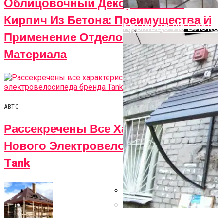
Облицовочный Дек
Облицовочный Декоративный
Преимущества И 
Кирпич Из Бетона: Преимущества И
Крыльцо Из Блоко
Применение Отделочного
Материала
АВТО
Рассекречены Все Характеристики
Нового Электровелосипеда Бренда
Tank
На Что Обратить 