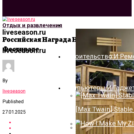
Архитектура И Дизай
Отдых и развлечения
liveseason.ru
Российская Награда На Каннском
Фестивале
liveseason.ru
Строительство И Рем
By
Компьютеры И Гадже
liveseason
Published
[Max Twain] Stable 
27.01.2025