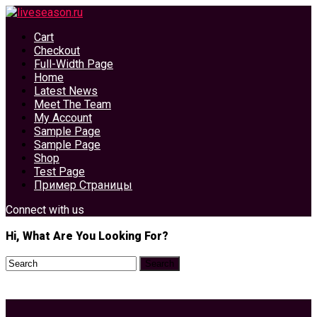
Cart
Checkout
Full-Width Page
Home
Latest News
Meet The Team
My Account
Sample Page
Sample Page
Shop
Test Page
Пример Страницы
Connect with us
Hi, What Are You Looking For?