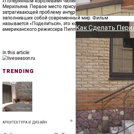
«Потерянным королевам» чилийского режиссёра
Держатель Для Ту
Мерильяна. Первое место присудили картине,
Напольный, Насте
затрагивающей проблему интернет-технологий,
заполнивших собой современный мир. Фильм
называется «Поделиться», это короткометражная работа
Как Сделать Пери
американского режиссера Пиппы Бьянко.
In this article:
TRENDING
АРХИТЕКТУРА И ДИЗАЙН