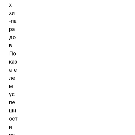
х
хит
-па
ра
до
в.
По
каз
ате
ле
м
ус
пе
шн
ост
и
из