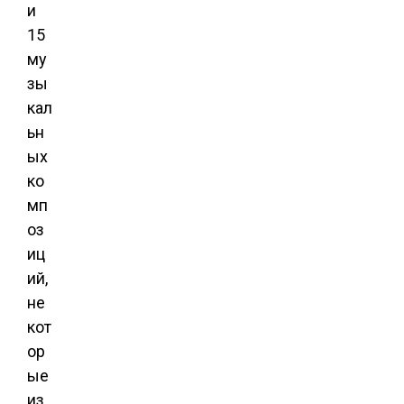
и
15
му
зы
кал
ьн
ых
ко
мп
оз
иц
ий,
не
кот
ор
ые
из