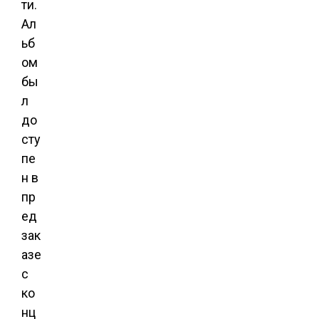
ти.
Ал
ьб
ом
бы
л
до
сту
пе
н в
пр
ед
зак
азе
с
ко
нц