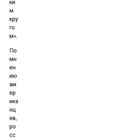
ки
м
кру
го
м».
По
мн
ен
ию
ам
ер
ика
нц
ев,
ро
сс