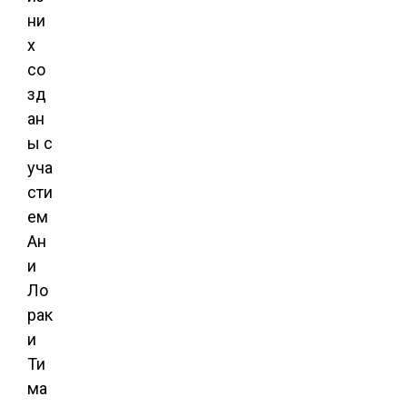
ни
х
со
зд
ан
ы с
уча
сти
ем
Ан
и
Ло
рак
и
Ти
ма