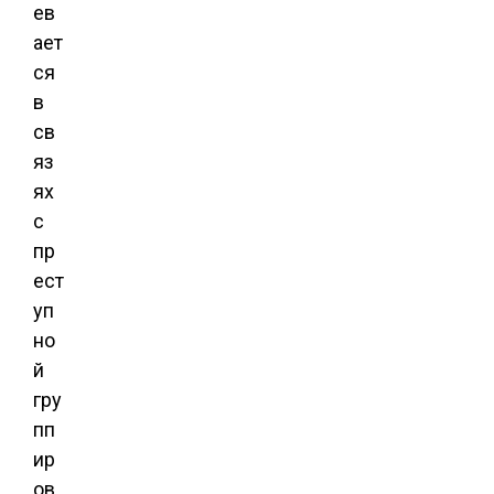
ев
ает
ся
в
св
яз
ях
с
пр
ест
уп
но
й
гру
пп
ир
ов