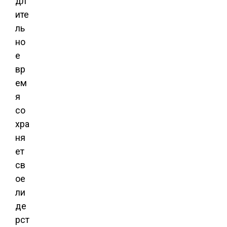
дл
ите
ль
но
е
вр
ем
я
со
хра
ня
ет
св
ое
ли
де
рст