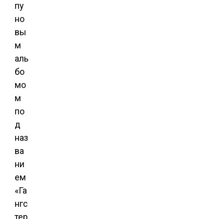
пу
но
вы
м
аль
бо
мо
м
по
д
наз
ва
ни
ем
«Га
нгс
тер