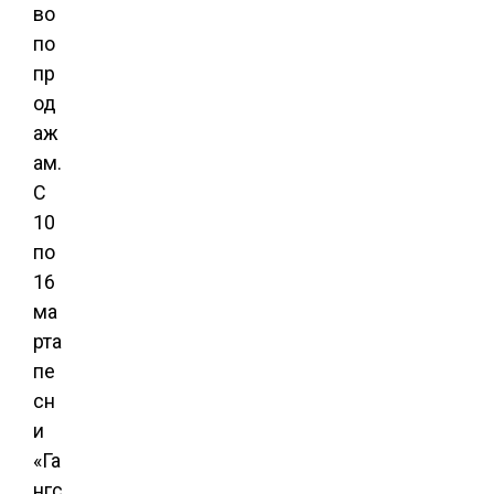
во
по
пр
од
аж
ам.
С
10
по
16
ма
рта
пе
сн
и
«Га
нгс