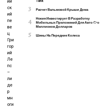
Tank
ий
О
М
ск
Расчет Вальмовой Крыши Дома
П
ий
Ь
Нокия Инвестирует В Разработку
пе
Мобильных Приложений Для Авто Сто
Ю
Миллионов Долларов
ве
Т
ц
Е
Шины На Передние Колеса
Р
Гри
Ы
гор
И
ий
Г
Ле
А
Д
пс
Ж
–
Е
ли
Т
де
Ы
р
мн
оги