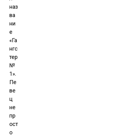
наз
ва
ни
е
«Га
нгс
тер
№
1».
Пе
ве
ц
не
пр
ост
о