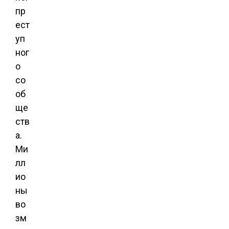
пр
ест
уп
ног
о
со
об
ще
ств
а.
Ми
лл
ио
ны
во
зм