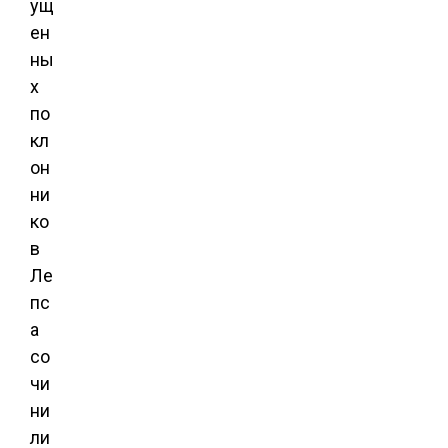
ущ
ен
ны
х
по
кл
он
ни
ко
в
Ле
пс
а
со
чи
ни
ли