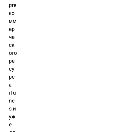
рте
ко
мм
ер
че
ск
ого
ре
су
рс
а
iTu
ne
s и
уж
е