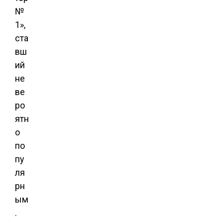
№
1»,
ста
вш
ий
не
ве
ро
ятн
о
по
пу
ля
рн
ым
.