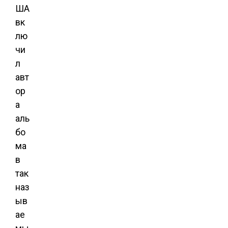
ША
вк
лю
чи
л
авт
ор
а
аль
бо
ма
в
так
наз
ыв
ае