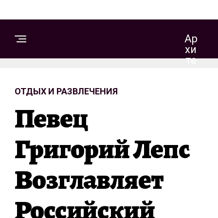
Ар
Хи
Те
Кт
Ур
ОТДЫХ И РАЗВЛЕЧЕНИЯ
А
И
Певец
Д
Из
Ай
Григорий Лепс
Н
Возглавляет
С
Т
Российский
Р