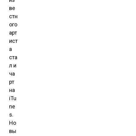
ве
стн
ого
арт
ист
а
ста
л и
ча
рт
на
iTu
ne
s.
Но
вы