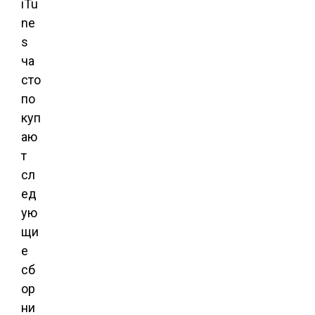
iTu
ne
s
ча
сто
по
куп
аю
т
сл
ед
ую
щи
е
сб
ор
ни