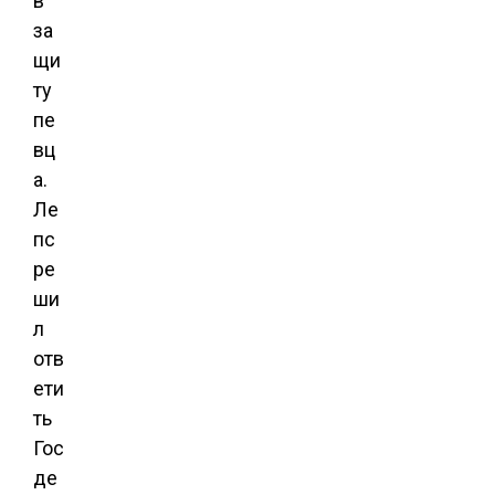
в
за
щи
ту
пе
вц
а.
Ле
пс
ре
ши
л
отв
ети
ть
Гос
де