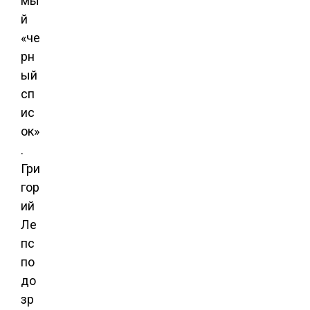
мы
й
«че
рн
ый
сп
ис
ок»
.
Гри
гор
ий
Ле
пс
по
до
зр