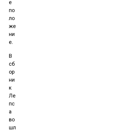
е
по
ло
же
ни
е.
В
сб
ор
ни
к
Ле
пс
а
во
шл