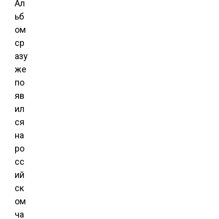
Ал
ьб
ом
ср
азу
же
по
яв
ил
ся
на
ро
сс
ий
ск
ом
ча