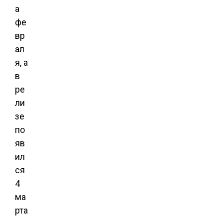
а
фе
вр
ал
я, а
в
ре
ли
зе
по
яв
ил
ся
4
ма
рта