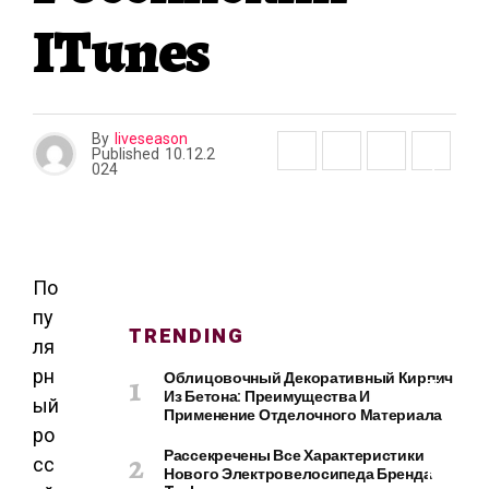
О
ITunes
И
Т
Е
Л
Ь
By
liveseason
С
Published
10.12.2
Т
024
В
О
И
Р
Е
По
М
пу
TRENDING
О
ля
Н
рн
Облицовочный Декоративный Кирпич
Т
Из Бетона: Преимущества И
ый
Применение Отделочного Материала
ро
Рассекречены Все Характеристики
сс
К
Нового Электровелосипеда Бренда