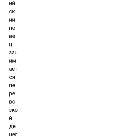
ий
ск
ий
пе
ве
ц
зан
им
ает
ся
пе
ре
во
зко
й
де
нег