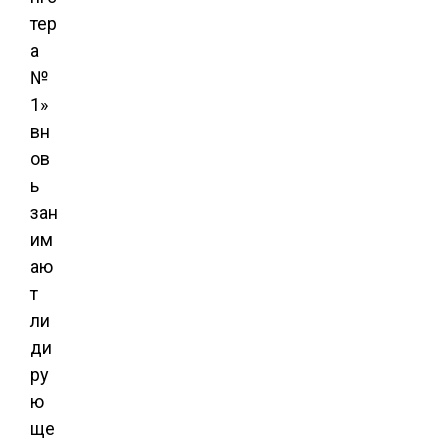
тер
а
№
1»
вн
ов
ь
зан
им
аю
т
ли
ди
ру
ю
ще