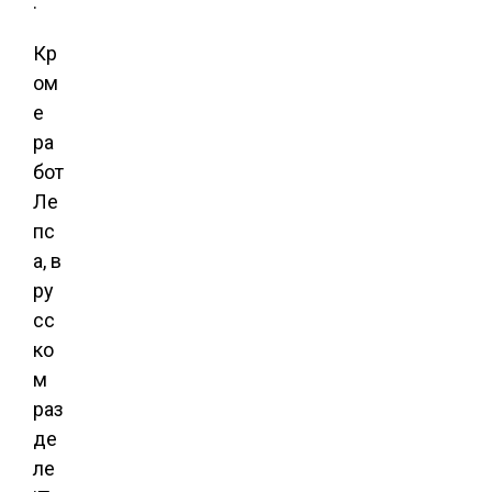
.
Кр
ом
е
ра
бот
Ле
пс
а, в
ру
сс
ко
м
раз
де
ле