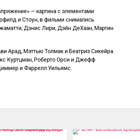
апряжение» — картина с элементами
рфилд и Стоун, в фильми снимались
жаматти, Дэнис Лири, Дэйн ДеХаан, Мартин
и Арад, Мэттью Толмак и Беатриз Сикейра.
кс Куртцман, Роберто Орси и Джефф
Циммер и Фаррелл Уильямс.