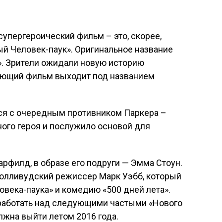
супергероический фильм – это, скорее,
й Человек-паук». Оригинальное название
». Зрители ожидали новую историю
ующий фильм выходит под названием
ься с очередным противником Паркера –
ного героя и послужило основой для
арфилд, в образе его подруги — Эмма Стоун.
олливудский режиссер Марк Уэбб, который
овека-паука» и комедию «500 дней лета».
 работать над следующими частыми «Нового
лжна выйти летом 2016 года.