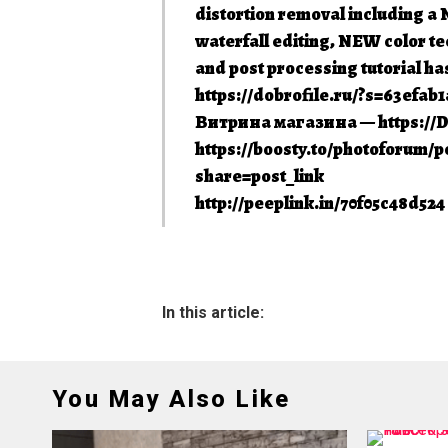
distortion removal including a 
waterfall editing, NEW color te
and post processing tutorial ha
https://dobrofile.ru/?s=63efab1
Витрина магазина — https://D
https://boosty.to/photoforum/
share=post_link
http://peeplink.in/70f05c48d52
In this article:
You May Also Like