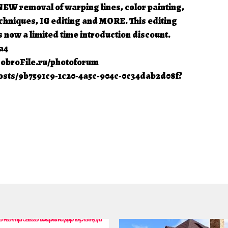
NEW removal of warping lines, color painting,
chniques, IG editing and MORE. This editing
s now a limited time introduction discount.
a4
obroFile.ru/photoforum
posts/9b7591c9-1c20-4a5c-904c-0c34dab2d08f?
4