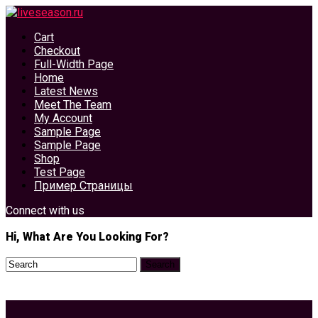
Cart
Checkout
Full-Width Page
Home
Latest News
Meet The Team
My Account
Sample Page
Sample Page
Shop
Test Page
Пример Страницы
Connect with us
Hi, What Are You Looking For?