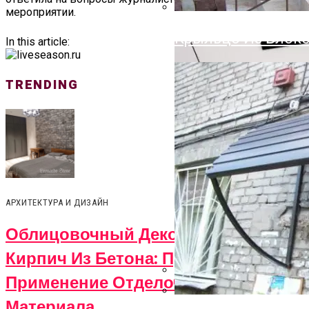
Облицовочный Дек
мероприятии.
Преимущества И 
Крыльцо Из Блоко
In this article:
TRENDING
АРХИТЕКТУРА И ДИЗАЙН
Облицовочный Декоративный
Кирпич Из Бетона: Преимущества И
Применение Отделочного
На Что Обратить 
Материала