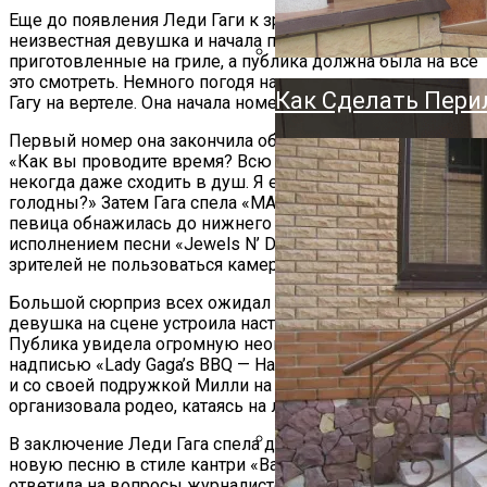
Держатель Для Ту
Еще до появления Леди Гаги к зрителям вышла
Напольный, Насте
неизвестная девушка и начала поедать сосиски,
приготовленные на гриле, а публика должна была на все
это смотреть. Немного погодя на сцену выкатили саму
Как Сделать Пери
Гагу на вертеле. Она начала номер с композицией «Aura».
Первый номер она закончила обращением к публике:
«Как вы проводите время? Всю неделю я веселюсь,
некогда даже сходить в душ. Я ем и пью. А вы не
голодны?» Затем Гага спела «MANiCURE», при этом
певица обнажилась до нижнего белья. Перед
исполнением песни «Jewels N’ Drugs» Гага попросила
зрителей не пользоваться камерами и телефонами.
Большой сюрприз всех ожидал во время песни «Swine»,
девушка на сцене устроила настоящее барбекю.
Публика увидела огромную неоновую вывеску с
надписью «Lady Gaga’s BBQ — Haus of Swine». Позже Гага
и со своей подружкой Милли на той же сцене
организовала родео, катаясь на латунной свинье.
В заключение Леди Гага спела для гостей фестиваля
новую песню в стиле кантри «Bad Romance», а затем
ответила на вопросы журналистов, аккредитованных на