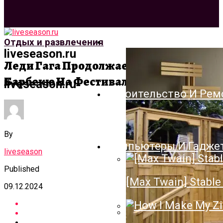
Архитектура И Дизай
Отдых и развлечения
liveseason.ru
Леди Гага Продолжает Чудить —
Барбекю На Фестивале SXWX
liveseason.ru
Строительство И Рем
By
Компьютеры И Гадже
liveseason
Published
[Max Twain] Stable 
09.12.2024