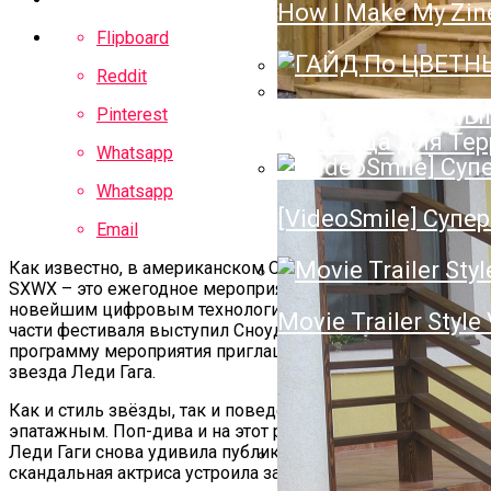
How I Make My Zin
Полотенцесушител
Flipboard
Нюансы Выбора П
Reddit
ГАЙД По ЦВЕТН
Pinterest
Лестница Для Тер
Whatsapp
Whatsapp
[VideoSmile] Супер
Email
Как известно, в американском Остине сейчас проходит
SXWX – это ежегодное мероприятие, посвященное
новейшим цифровым технологиям. Если на деловой
Movie Trailer Style
части фестиваля выступил Сноуден, то в культурную
программу мероприятия приглашена британская поп-
звезда Леди Гага.
Как и стиль звёзды, так и поведение считается очень
эпатажным. Поп-дива и на этот раз не изменила себе.
Леди Гаги снова удивила публику SXWX. На сцене
скандальная актриса устроила забавный перфоманс.