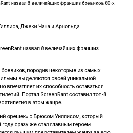
Уиллиса, Джеки Чана и Арнольда
 боевиков, породив некоторые из самых
 фильмы выделяются своей уникальной
нно впечатляет их способность оставаться
илетий. Портал ScreenRant составил топ-8
сятилетия в этом жанре.
кий орешек» с Брюсом Уиллисом, который
8 году сразу же стал главным героем
ляется лучшим представителем жанра за всю