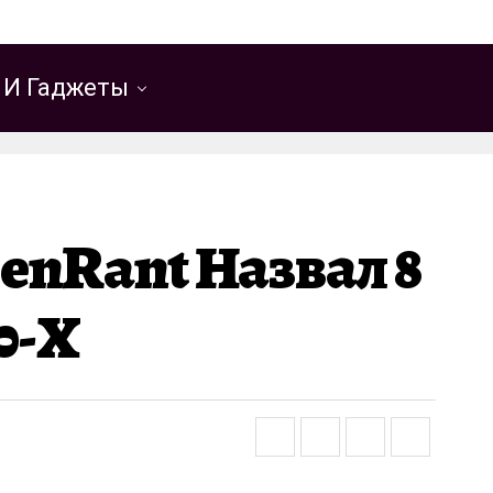
 И Гаджеты
enRant Назвал 8
0-Х