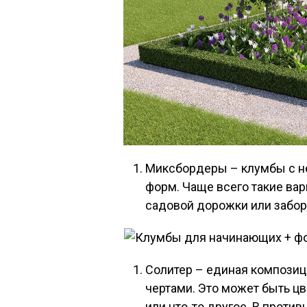
Миксбордеры – клумбы с н
форм. Чаще всего такие ва
садовой дорожки или забор
Солитер – единая композиц
чертами. Это может быть цв
или что-то другое. В проти