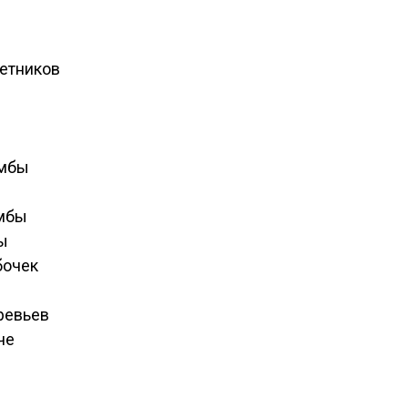
етников
умбы
мбы
ы
бочек
ревьев
че