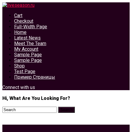
Cart
Checkout
Full-Width Page
Home
Latest News
Meet The Team
My Account
Sample Page
Sample Page
Shop
Test Page
Пример Страницы
Connect with us
Hi, What Are You Looking For?