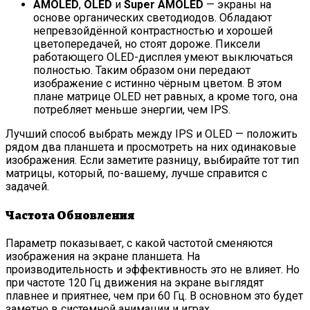
AMOLED
,
OLED
и
Super AMOLED
— экраны на
основе органических светодиодов. Обладают
непревзойдённой контрастностью и хорошей
цветопередачей, но стоят дороже. Пиксели
работающего OLED-дисплея умеют выключаться
полностью. Таким образом они передают
изображение с истинно чёрным цветом. В этом
плане матрице OLED нет равных, а кроме того, она
потребляет меньше энергии, чем IPS.
Лучший способ выбрать между IPS и OLED — положить
рядом два планшета и просмотреть на них одинаковые
изображения. Если заметите разницу, выбирайте тот тип
матрицы, который, по-вашему, лучше справится с
задачей.
Частота Обновления
Параметр показывает, с какой частотой сменяются
изображения на экране планшета. На
производительность и эффективность это не влияет. Но
при частоте 120 Гц движения на экране выглядят
плавнее и приятнее, чем при 60 Гц. В основном это будет
заметно в системной анимации и играх.