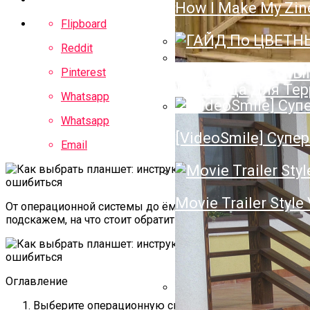
How I Make My Zin
Полотенцесушител
Flipboard
Нюансы Выбора П
Reddit
ГАЙД По ЦВЕТН
Pinterest
Лестница Для Тер
Whatsapp
Whatsapp
[VideoSmile] Супер
Email
Movie Trailer Style
От операционной системы до ёмкости аккумулятора:
подскажем, на что стоит обратить внимание.
Оглавление
Выберите операционную систему