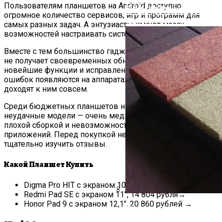
Ванны?
Пользователям планшетов на Android доступно
Козырек Над Вход
огромное количество сервисов, игр и программ для
самых разных задач. А энтузиасты имеют массу
возможностей настраивать систему под себя.
Вместе с тем большинство гаджетов на этой платформе
не получает своевременных обновлений. В результате
новейшие функции и исправления программных
ошибок появляются на аппаратах с задержкой или не
доходят к ним совсем.
Среди бюджетных планшетов на Android попадаются
неудачные модели — очень медленные, часто сбоящие, с
плохой сборкой и невозможностью установки многих
приложений. Перед покупкой недорогого гаджета стоит
тщательно изучить отзывы.
Какой Планшет Купить
Digma Pro HIT с экраном 10,4″, 8 346 рублей →
Redmi Pad SE с экраном 11″, 14 804 рубля→
Honor Pad 9 с экраном 12,1″, 20 860 рублей →
Прямой Диван: Кр
Резиновые Ступе