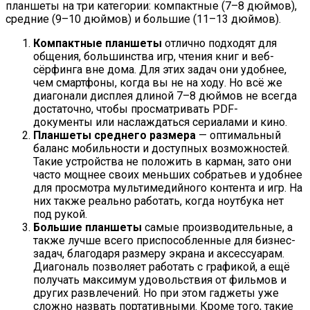
планшеты на три категории: компактные (7–8 дюймов),
средние (9–10 дюймов) и большие (11–13 дюймов).
Компактные планшеты
отлично подходят для
общения, большинства игр, чтения книг и веб-
сёрфинга вне дома. Для этих задач они удобнее,
чем смартфоны, когда вы не на ходу. Но всё же
диагонали дисплея длиной 7–8 дюймов не всегда
достаточно, чтобы просматривать PDF-
документы или наслаждаться сериалами и кино.
Планшеты среднего размера
— оптимальный
баланс мобильности и доступных возможностей.
Такие устройства не положить в карман, зато они
часто мощнее своих меньших собратьев и удобнее
для просмотра мультимедийного контента и игр. На
них также реально работать, когда ноутбука нет
под рукой.
Большие планшеты
самые производительные, а
также лучше всего приспособленные для бизнес-
задач, благодаря размеру экрана и аксессуарам.
Диагональ позволяет работать с графикой, а ещё
получать максимум удовольствия от фильмов и
других развлечений. Но при этом гаджеты уже
сложно назвать портативными. Кроме того, такие