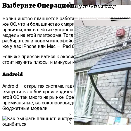
Облицовочный Дек
Выберите Операционную Систему
Преимущества И 
Крыльцо Из Блоко
Большинство планшетов работает под управлением той
же ОС, что и большинство смартфонов: Android. Если вам
нравится, как в ней всё устроено, имеет смысл взять
модель на этой платформе. Тогда не придётся
разбираться в новом интерфейсе и приложениях. Если
же у вас iPhone или Mac — iPad будет предпочтительней.
Если же привязываться к экосистеме вы не хотите,
стоит изучить плюсы и минусы каждого варианта.
Android
Android — открытая система, гаджет с ней может
выпустить любой производитель. Поэтому планшетов с
этой ОС так много на рынке. Среди них есть и дорогие,
премиальные, высокопроизводительные устройства, и
бюджетные модели.
На Что Обратить 