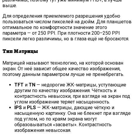
выше.
Для определения приемлемого разрешения удобно
пользоваться числом пикселей на дюйм. Для планшетов
оптимальное по комфортности значение этого
параметра — от 250 PPI. При плотности 200–250 PPI
пиксели легко различимы, но в глаза ещё не бросаются.
Тип Матрицы
Матрицей называют технологию, на которой основан
экран. От неё зависит общее качество изображения,
поэтому данным параметром лучше не пренебрегать.
TFT
и
TN
— недорогие ЖК-матрицы, уступающие
другим по качеству изображения. Чёткость и
контрастность невысоки, при взгляде на экран под
углом изображение теряет насыщенность.
IPS
и
PLS
— ЖК-матрицы, дающие чёткую и
насыщенную картинку. Она не блекнет при взгляде
под углом, но по краям экрана могут
образовываться «засветы». Контрастность
изображения невысокая.