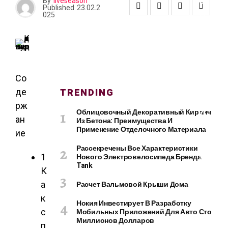
О
By
liveseason
Published
23.02.2
И
025
Т
Е
Л
Ь
С
Т
Со
В
TRENDING
де
О
рж
И
Облицовочный Декоративный Кирпич
ан
Из Бетона: Преимущества И
Р
Применение Отделочного Материала
ие
Е
М
Рассекречены Все Характеристики
О
1
Нового Электровелосипеда Бренда
Tank
Н
К
Т
а
Расчет Вальмовой Крыши Дома
к
Нокия Инвестирует В Разработку
с
Мобильных Приложений Для Авто Сто
Миллионов Долларов
К
п