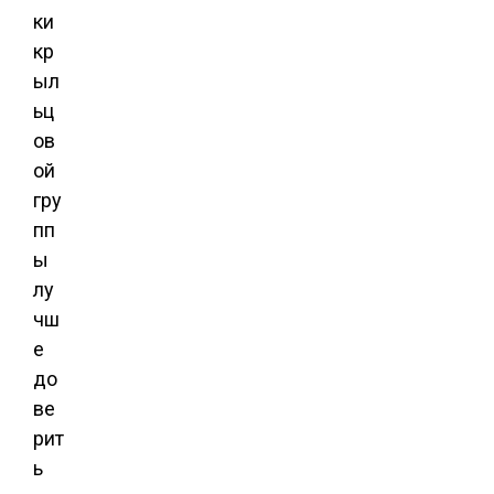
ки
кр
ыл
ьц
ов
ой
гру
пп
ы
лу
чш
е
до
ве
рит
ь