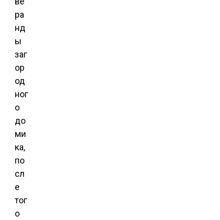
ве
ра
нд
ы
заг
ор
од
ног
о
до
ми
ка,
по
сл
е
тог
о