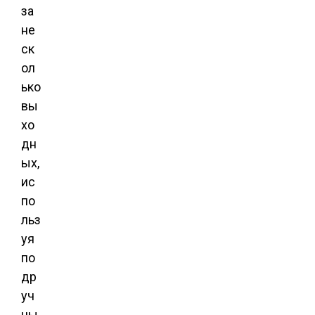
за
не
ск
ол
ько
вы
хо
дн
ых,
ис
по
льз
уя
по
др
уч
ны