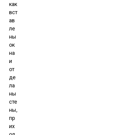
как
вст
ав
ле
ны
ок
на
и
от
де
ла
ны
сте
ны,
пр
их
од