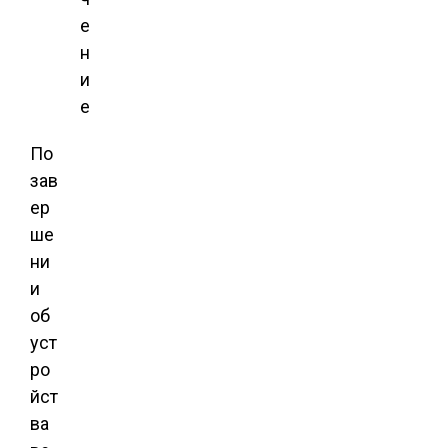
е
н
и
е
По
зав
ер
ше
ни
и
об
уст
ро
йст
ва