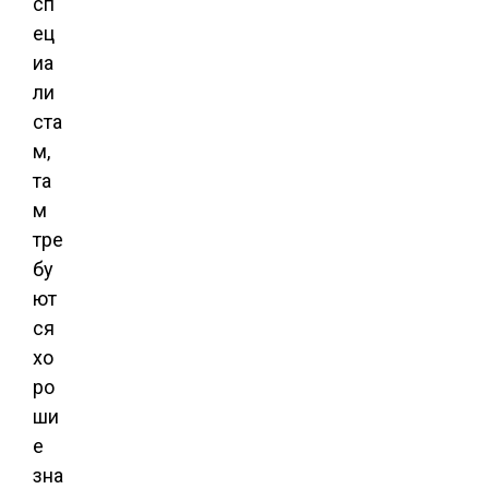
сп
ец
иа
ли
ста
м,
та
м
тре
бу
ют
ся
хо
ро
ши
е
зна