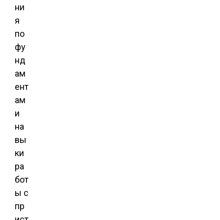
ни
я
по
фу
нд
ам
ент
ам
и
на
вы
ки
ра
бот
ы с
пр
ист