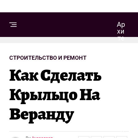
Ар
Хи
Те
Кт
Ур
СТРОИТЕЛЬСТВО И РЕМОНТ
А
И
Как Сделать
Д
Из
Ай
Крыльцо На
Н
Веранду
С
Т
Р