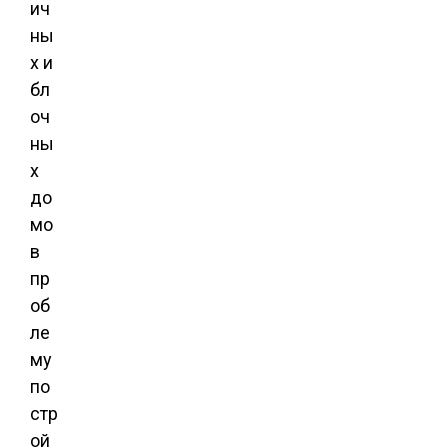
ич
ны
х и
бл
оч
ны
х
до
мо
в
пр
об
ле
му
по
стр
ой