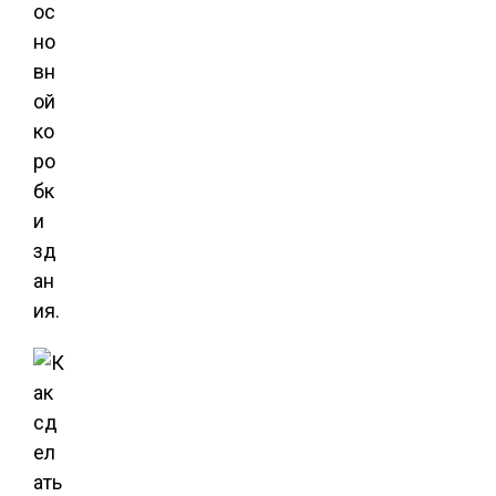
ос
но
вн
ой
ко
ро
бк
и
зд
ан
ия.