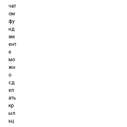
чат
ом
фу
нд
ам
ент
е
мо
жн
о
сд
ел
ать
кр
ыл
ьц