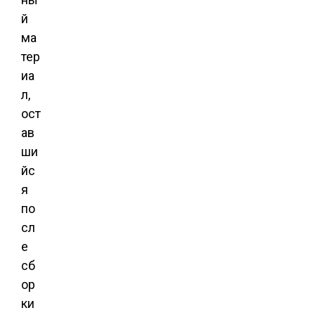
й
ма
тер
иа
л,
ост
ав
ши
йс
я
по
сл
е
сб
ор
ки