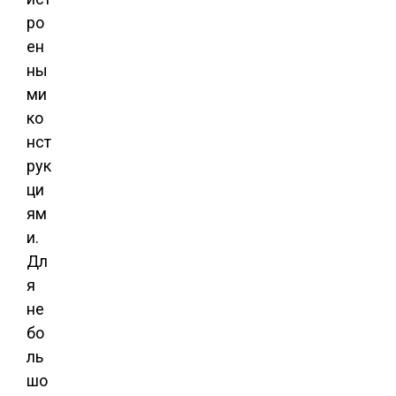
ро
ен
ны
ми
ко
нст
рук
ци
ям
и.
Дл
я
не
бо
ль
шо