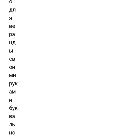
о
дл
я
ве
ра
нд
ы
св
ои
ми
рук
ам
и
бук
ва
ль
но