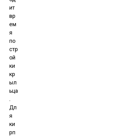
ит
вр
ем
я
по
стр
ой
ки
кр
ыл
ьца
.
Дл
я
ки
рп