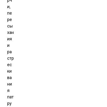
рч
и,
пе
ре
сы
хан
ия
и
ра
стр
ес
ки
ва
ни
я
пат
ру