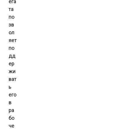
ега
та
по
зв
ол
яет
по
дд
ер
жи
ват
ь
его
в
ра
бо
че