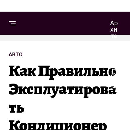
Ар
Хи
Те
Кт
Ур
АВТО
А
И
Как Правильно
Д
Из
Ай
Эксплуатирова
Н
Ть
С
Т
Кондиционер
Р