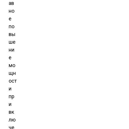
ав
но
е
по
вы
ше
ни
е
мо
щн
ост
и
пр
и
вк
лю
че