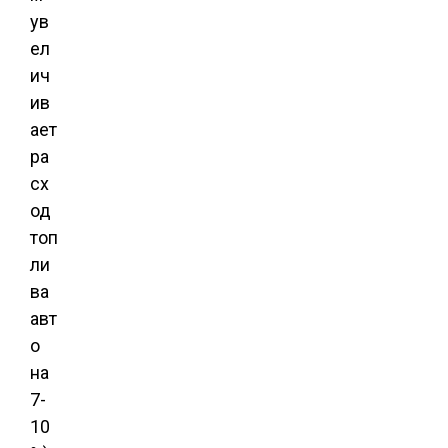
ув
ел
ич
ив
ает
ра
сх
од
топ
ли
ва
авт
о
на
7-
10