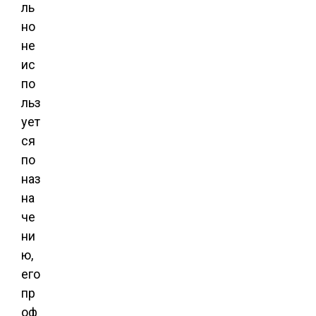
ль
но
не
ис
по
льз
ует
ся
по
наз
на
че
ни
ю,
его
пр
оф