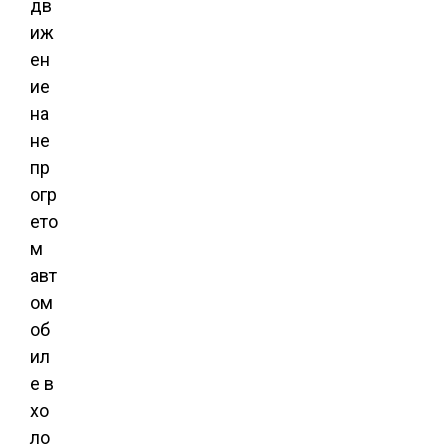
дв
иж
ен
ие
на
не
пр
огр
ето
м
авт
ом
об
ил
е в
хо
ло