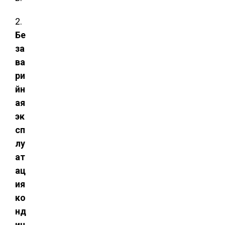
2.
Бе
за
ва
ри
йн
ая
эк
сп
лу
ат
ац
ия
ко
нд
иц