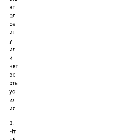
вп
ол
ов
ин
у
ил
и
чет
ве
рть
ус
ил
ия.
3.
Чт
об