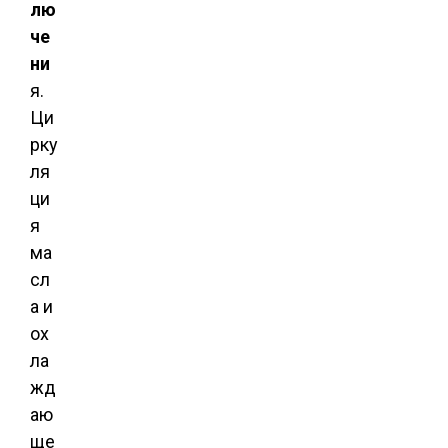
лю
че
ни
я.
Ци
рку
ля
ци
я
ма
сл
а и
ох
ла
жд
аю
ще