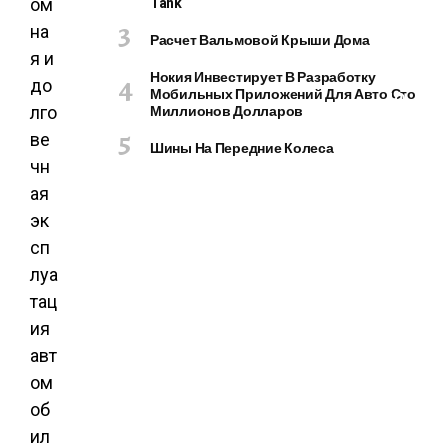
Tank
ом
О
М
на
Расчет Вальмовой Крыши Дома
П
я и
Ь
Нокия Инвестирует В Разработку
до
Мобильных Приложений Для Авто Сто
Ю
Миллионов Долларов
лго
Т
ве
Е
Шины На Передние Колеса
Р
чн
Ы
ая
И
эк
Г
сп
А
Д
луа
Ж
тац
Е
ия
Т
авт
Ы
ом
об
ил