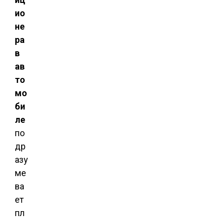
ио
не
ра
в
ав
то
мо
би
ле
по
др
азу
ме
ва
ет
пл