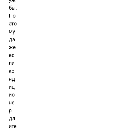
бы.
По
это
му
да
же
ес
ли
ко
нд
иц
ио
не
р
дл
ите