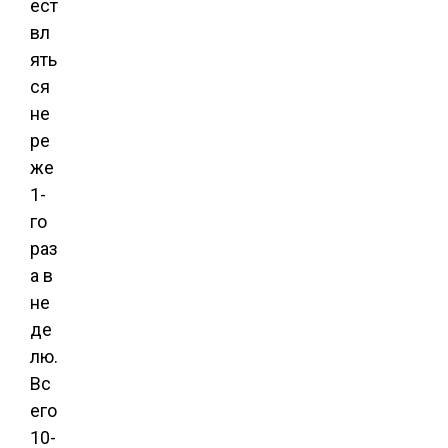
ест
вл
ять
ся
не
ре
же
1-
го
раз
а в
не
де
лю.
Вс
его
10-