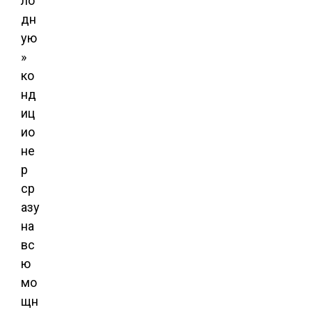
ло
дн
ую
»
ко
нд
иц
ио
не
р
ср
азу
на
вс
ю
мо
щн