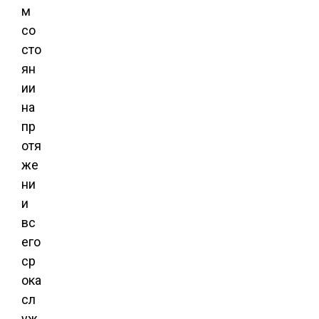
м
со
сто
ян
ии
на
пр
отя
же
ни
и
вс
его
ср
ока
сл
уж