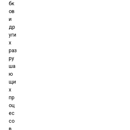
бк
ов
и
др
уги
х
раз
ру
ша
ю
щи
х
пр
оц
ес
со
в.