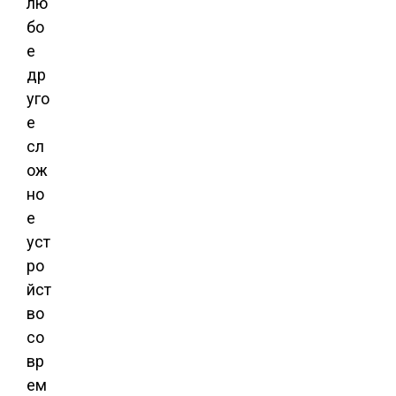
лю
бо
е
др
уго
е
сл
ож
но
е
уст
ро
йст
во
со
вр
ем