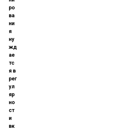
ро
ва
ни
я
ну
жд
ае
тс
я в
рег
ул
яр
но
ст
и
вк