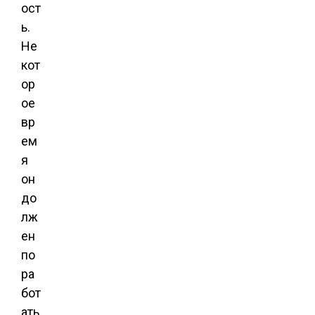
ост
ь.
Не
кот
ор
ое
вр
ем
я
он
до
лж
ен
по
ра
бот
ать