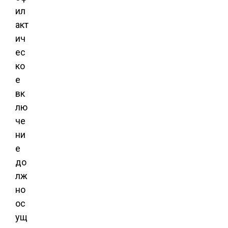
ил
акт
ич
ес
ко
е
вк
лю
че
ни
е
до
лж
но
ос
ущ