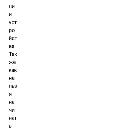
ни
и
уст
ро
йст
ва.
Так
же
как
не
льз
я
на
чи
нат
ь