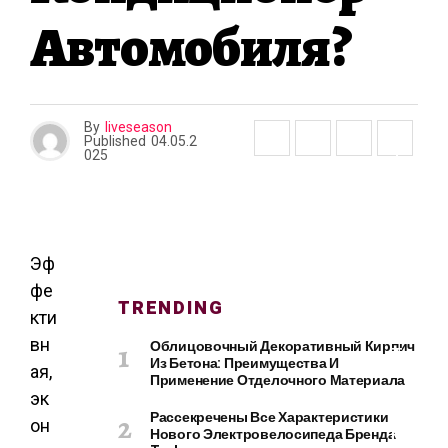
О
Автомобиля?
И
Т
Е
Л
Ь
By
liveseason
С
Published
04.05.2
Т
025
В
О
И
Р
Е
Эф
М
фе
TRENDING
О
кти
Н
вн
Облицовочный Декоративный Кирпич
Т
Из Бетона: Преимущества И
ая,
Применение Отделочного Материала
эк
Рассекречены Все Характеристики
он
К
Нового Электровелосипеда Бренда