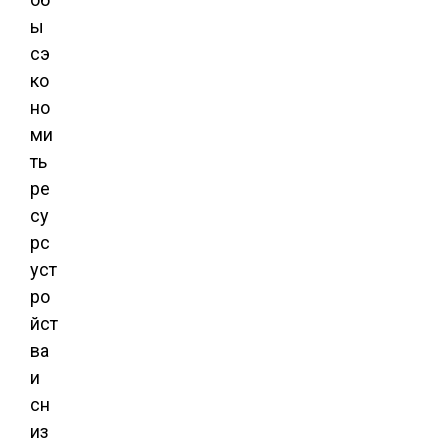
ы
сэ
ко
но
ми
ть
ре
су
рс
уст
ро
йст
ва
и
сн
из