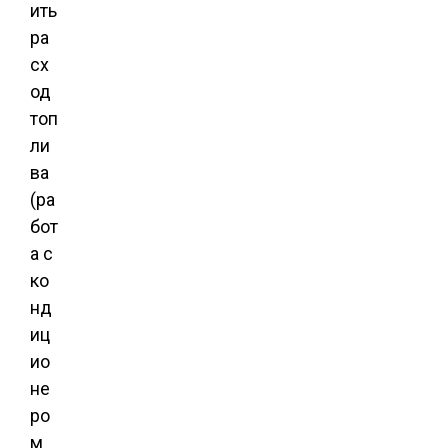
ить
ра
сх
од
топ
ли
ва
(ра
бот
а с
ко
нд
иц
ио
не
ро
м