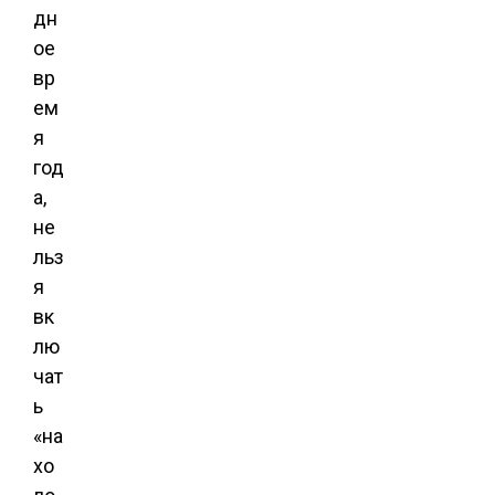
дн
ое
вр
ем
я
год
а,
не
льз
я
вк
лю
чат
ь
«на
хо