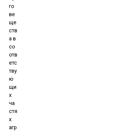
го
ве
ще
ств
а в
со
отв
етс
тву
ю
щи
х
ча
стя
х
агр