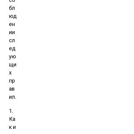
бл
юд
ен
ии
сл
ед
ую
щи
х
пр
ав
ил.
1.
Ка
к и