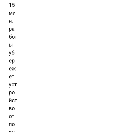
15
ми
н.
ра
бот
ы
уб
ер
еж
ет
уст
ро
йст
во
от
по