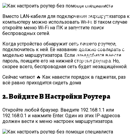
Вместо LAN‑кабеля для подключения маршрутизатора к
компьютеру можно использовать Wi‑Fi. В таком случае
откройте меню Wi‑Fi на ПК и запустите поиск
Прямой Диван:
беспроводных сетей.
Критерии Выбора,
Когда устройство обнаружит сеть вашего роутера,
Обзор Моделей И
подключитесь к ней. Её название должно совпадать с
Интернет-Магази
моделью маршрутизатора. Если понадобится ввести
One&Home
пароль, поищите его на нижней стороне роутера. Но,
скорее всего, беспроводная сеть будет незащищённой.
Сейчас читают 🔥 Как навести порядок в гаджетах, раз
всё равно приходится сидеть дома
2. Войдите В Настройки Роутера
Откройте любой браузер. Введите 192.168.1.1 или
192.168.0.1 и нажмите Enter. Один из этих IP‑адресов
должен вести к меню настроек маршрутизатора.