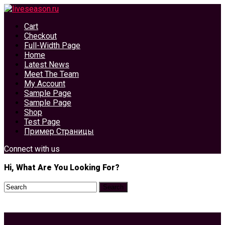
Cart
Checkout
Full-Width Page
Home
Latest News
Meet The Team
My Account
Sample Page
Sample Page
Shop
Test Page
Пример Страницы
Connect with us
Hi, What Are You Looking For?