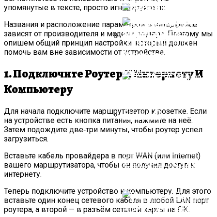
Blender (2024)
Кирпич Из Бетона:
упомянутые в тексте, просто игнорируйте их.
Преимущества И
Названия и расположение параметров в интерфейсе
Применение
зависят от производителя и модели роутера. Поэтому мы
Отделочного
опишем общий принцип настройки, который должен
помочь вам вне зависимости от устройства.
Материала
Резиновые Ступе
Movie Trailer Style
Для Крыльца
Video Ads
1. Подключите Роутер К Интернету И
Компьютеру
Для начала подключите маршрутизатор к розетке. Если
на устройстве есть кнопка питания, нажмите на неё.
Затем подождите две‑три минуты, чтобы роутер успел
На Что Обратить
загрузиться.
Внимание При
Вставьте кабель провайдера в порт WAN (или Internet)
Выборе Чугунной
вашего маршрутизатора, чтобы он получил доступ к
Ванны?
интернету.
Теперь подключите устройство к компьютеру. Для этого
вставьте один конец сетевого кабеля в любой LAN‑порт
роутера, а второй — в разъём сетевой карты на ПК.