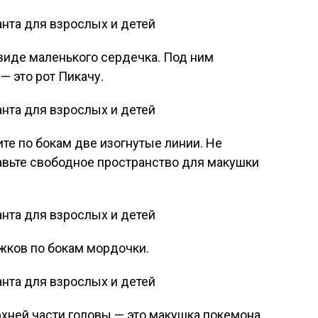
виде маленького сердечка. Под ним
— это рот Пикачу.
ите по бокам две изогнутые линии. Не
авьте свободное пространство для макушки
ужков по бокам мордочки.
хней части головы — это макушка покемона.