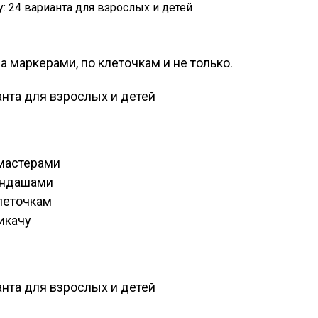
а маркерами, по клеточкам и не только.
омастерами
андашами
клеточкам
икачу