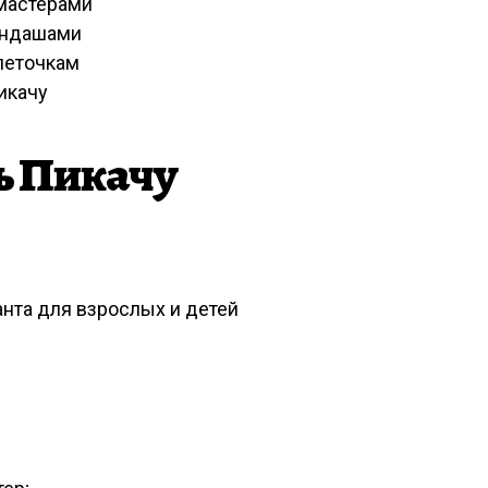
омастерами
андашами
клеточкам
икачу
ь Пикачу