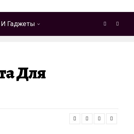
 И Гаджеты
та Для