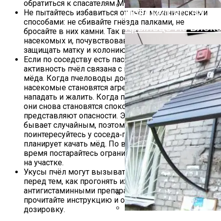
Облицовочный Дек
обратиться к спасателям МЧС.
Преимущества И 
Не пытайтесь избавиться от пчёл механическими
способами: не сбивайте гнёзда палками, не
Крыльцо Из Блоко
бросайте в них камни. Так вы только разозлите
насекомых и, почувствовав угрозу, они начнут
защищать матку и колонию.
Если по соседству есть пасека, возможно,
активность пчёл связана с процессом добычи
мёда. Когда пчеловоды достают рамки из ульев,
насекомые становятся агрессивными, могут
нападать и жалить. Когда процедура заканчивается,
они снова становятся спокойными и не
представляют опасности. Это мероприятие не
бывает случайным, поэтому заранее
поинтересуйтесь у соседа‑пчеловода, когда он
планирует качать мёд. По возможности в это
время постарайтесь ограничить своё пребывание
на участке.
Укусы пчёл могут вызывать аллергию. Поэтому
перед тем, как прогонять их, запаситесь
антигистаминными препаратами. Заранее
прочитайте инструкцию и определите нужную
дозировку.
На Что Обратить 