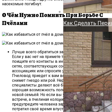
Держатель Для Ту
насекомые погибнут.
Напольный, Насте
О Чём Нужно Помнить При Борьбе С
Пчёлами
Как Сделать Пери
Лучше всего обратиться за помощью к пчеловоду.
Если у вас нет на примете такого специалиста,
поищите его контакты в интернете, социальных
сетях, соответствующих сообществах и
ассоциациях или спросите у знакомых и соседей.
Пчеловод приедет к вам во всеоружии и сам
снимет гнездо или рой. Нередко такие
специалисты делают всё бесплатно, ведь это
хорошая возможность пополнить свою пасеку
новой семьёй. Но если вы уже договорились о
встрече, а пчелиная колония покинула участок,
предупредите человека заранее, чтобы он не
потратил своё время впустую. Ещё один вариант —