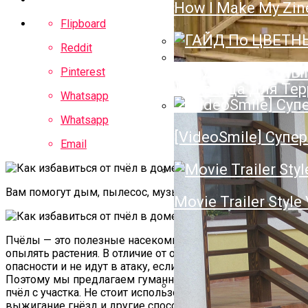
How I Make My Zin
Полотенцесушител
Flipboard
Нюансы Выбора П
Reddit
ГАЙД По ЦВЕТН
Pinterest
Лестница Для Тер
Whatsapp
Whatsapp
[VideoSmile] Супер
Email
Вам помогут дым, пылесос, музыка или бездействие.
Movie Trailer Style
Пчёлы — это полезные насекомые, которые помогают
опылять растения. В отличие от ос, они не представляют
опасности и не идут в атаку, если их не беспокоить.
Поэтому мы предлагаем гуманные методы по изгнанию
пчёл с участка. Не стоит использовать химикаты,
выжигание гнёзд и другие способы, из‑за которых