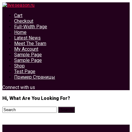
Cart
Checkout
Full-Width Page
Home
Latest News
Meet The Team
My Account
Sample Page
Sample Page
Shop
Test Page
Пример Страницы
Connect with us
Hi, What Are You Looking For?