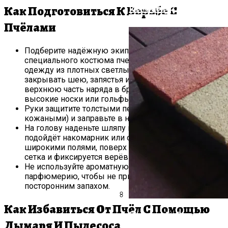
Ванны?
Козырек Над Вход
Как Подготовиться К Борьбе С
Пчёлами
Подберите надёжную экипировку. Если у вас нет
специального костюма пчеловода, наденьте
одежду из плотных светлых тканей, которая будет
закрывать шею, запястья и щиколотки. Заправьте
верхнюю часть наряда в брюки, а штанины — в
высокие носки или гольфы.
Руки защитите толстыми перчатками (например,
кожаными) и заправьте в них рукава.
На голову наденьте шляпу пчеловода. Также
подойдёт накомарник или обычный убор с
широкими полями, поверх которого накидывается
сетка и фиксируется верёвкой или лентой на шее.
Не используйте ароматную косметику или
парфюмерию, чтобы не привлекать пчёл
посторонним запахом.
Как Избавиться От Пчёл С Помощью
Прямой Диван: Кр
Резиновые Ступе
Дымаря И Пылесоса