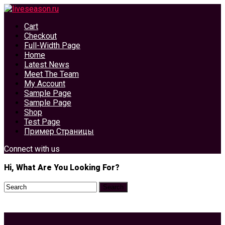
Cart
Checkout
Full-Width Page
Home
Latest News
Meet The Team
My Account
Sample Page
Sample Page
Shop
Test Page
Пример Страницы
Connect with us
Hi, What Are You Looking For?