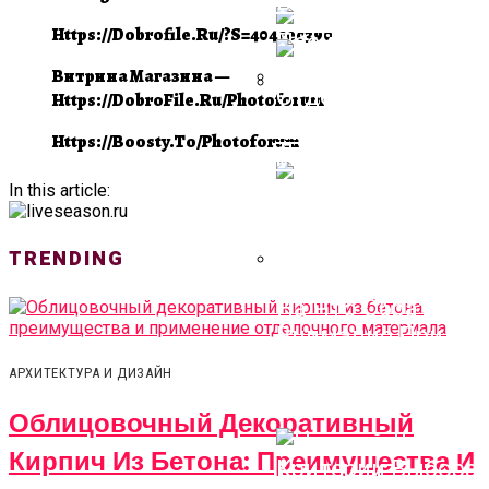
Blender (2024)
Кирпич Из Бетона:
Https://dobrofile.ru/?s=404cec390
Преимущества И
Применение
Витрина Магазина —
Отделочного
Https://DobroFile.ru/photoforum
Материала
Резиновые Ступе
Movie Trailer Style
Https://boosty.to/photoforum
Для Крыльца
Video Ads
In this article:
TRENDING
На Что Обратить
Внимание При
Выборе Чугунной
АРХИТЕКТУРА И ДИЗАЙН
Ванны?
Облицовочный Декоративный
Кирпич Из Бетона: Преимущества И