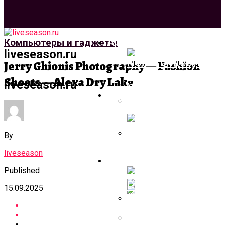
Архитектура И Дизай
Компьютеры и гаджеты
liveseason.ru
Jerry Ghionis Photography — Fashion
Shoots — Alexa Dry Lake
liveseason.ru
Строительство И
Ремонт
Полотенцесушите
Разновидности
By
Устройств, Нюан
liveseason
Лестница Для
Компьютеры И Гадже
Выбора Продукци
Террасы + Фото
Published
15.09.2025
[Max Twain] Stable