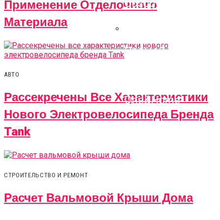
Применение Отделочного
Материала
Прямой Диван:
Критерии Выбора,
Обзор Моделей И
АВТО
Интернет-Магази
Рассекречены Все Характеристики
One&Home
Нового Электровелосипеда Бренда
Tank
СТРОИТЕЛЬСТВО И РЕМОНТ
Расчет Вальмовой Крыши Дома