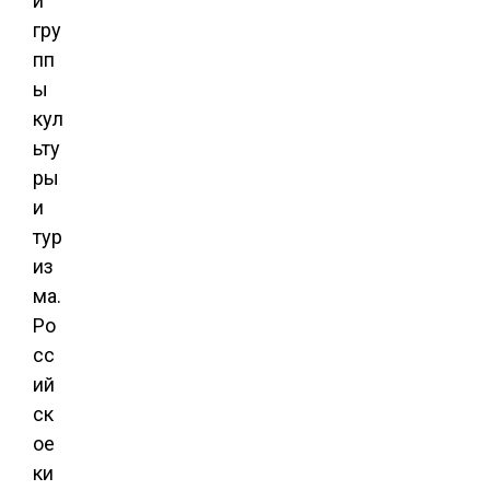
й
гру
пп
ы
кул
ьту
ры
и
тур
из
ма.
Ро
сс
ий
ск
ое
ки