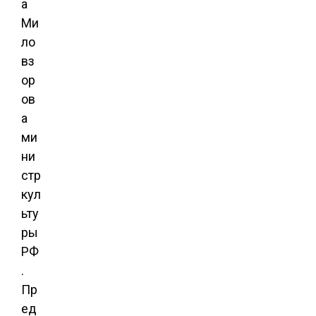
а
Ми
ло
вз
ор
ов
а
ми
ни
стр
кул
ьту
ры
РФ
.
Пр
ед