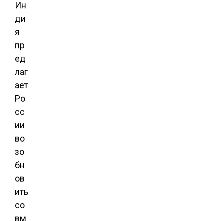
Ин
ди
я
пр
ед
лаг
ает
Ро
сс
ии
во
зо
бн
ов
ить
со
вм