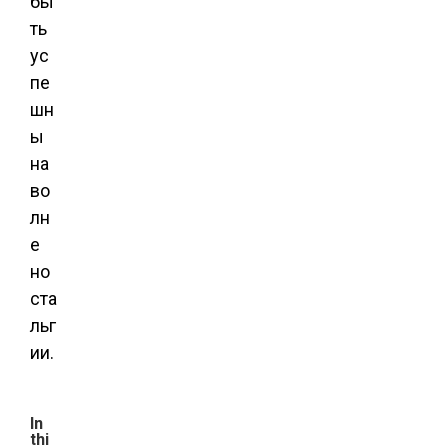
бы
ть
ус
пе
шн
ы
на
во
лн
е
но
ста
льг
ии.
In
thi