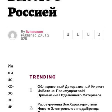
О
Россией
И
Т
Е
Л
Ь
By
liveseason
С
Published
20.01.2
Т
025
В
О
И
Р
Е
Ин
М
ди
TRENDING
О
йс
Н
ко-
Облицовочный Декоративный Кирпич
Т
Из Бетона: Преимущества И
ро
Применение Отделочного Материала
сс
Рассекречены Все Характеристики
ий
К
Нового Электровелосипеда Бренда