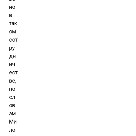
но
в
так
ом
сот
ру
дн
ич
ест
ве,
по
сл
ов
ам
Ми
ло