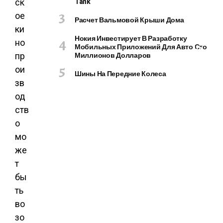
Tank
ск
О
М
ое
Расчет Вальмовой Крыши Дома
П
ки
Ь
Нокия Инвестирует В Разработку
но
Мобильных Приложений Для Авто Сто
Ю
Миллионов Долларов
пр
Т
ои
Е
Шины На Передние Колеса
Р
зв
Ы
од
И
ств
Г
о
А
Д
мо
Ж
же
Е
т
Т
бы
Ы
ть
во
зо