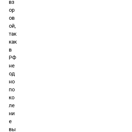
вз
ор
ов
ой,
так
как
в
РФ
не
од
но
по
ко
ле
ни
е
вы