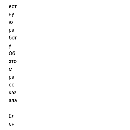
ест
ну
ю
ра
бот
у.
Об
это
м
ра
сс
каз
ала
Ел
ен