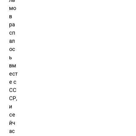
мо
в
ра
сп
ал
ос
ь
вм
ест
е с
СС
СР,
и
се
йч
ас