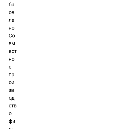
бн
ов
ле
но.
Со
вм
ест
но
е
пр
ои
зв
од
ств
о
фи
ль