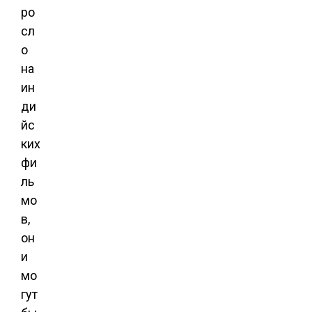
ро
сл
о
на
ин
ди
йс
ких
фи
ль
мо
в,
он
и
мо
гут