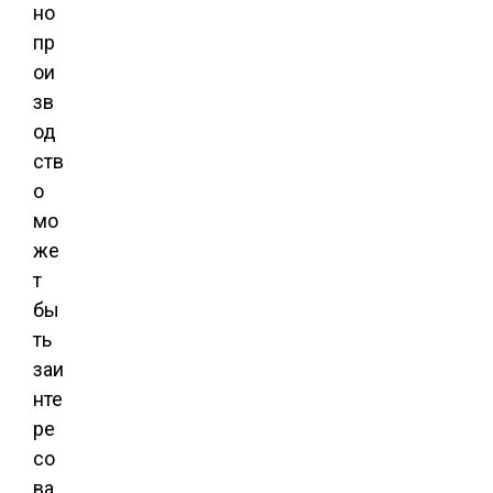
но
пр
ои
зв
од
ств
о
мо
же
т
бы
ть
заи
нте
ре
со
ва