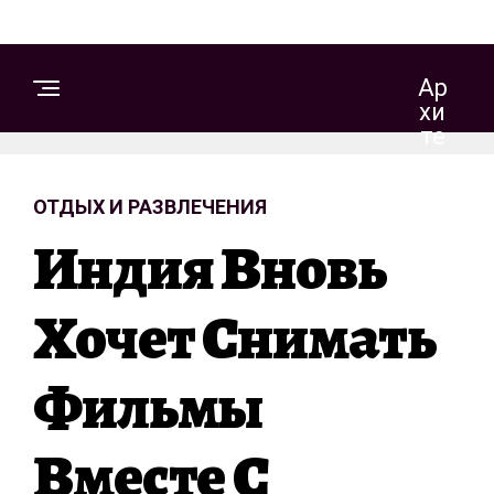
Ар
Хи
Те
Кт
Ур
ОТДЫХ И РАЗВЛЕЧЕНИЯ
А
И
Индия Вновь
Д
Из
Ай
Хочет Снимать
Н
Фильмы
С
Т
Вместе С
Р