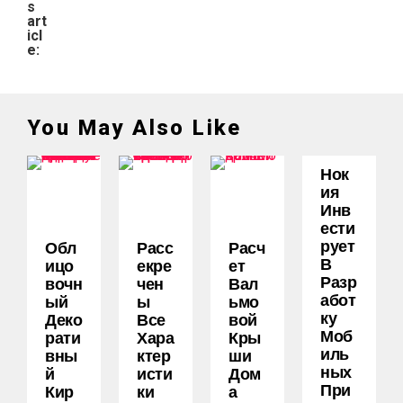
s
art
icl
e:
You May Also Like
Нок
Ия
Инв
Ести
Рует
Обл
Расс
Расч
В
Ицо
Екре
Ет
Разр
Вочн
Чен
Вал
Абот
Ый
Ы
Ьмо
Ку
Деко
Все
Вой
Моб
Рати
Хара
Кры
Иль
Вны
Ктер
Ши
Ных
Й
Исти
Дом
При
Кир
Ки
А