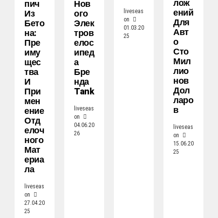
Лож
Пич
Нов
Ений
Из
Ого
liveseas
on
Для
Бето
Элек
01.03.20
Авт
На:
Тров
25
О
Пре
Елос
Сто
Иму
Ипед
Мил
Щес
А
Лио
Тва
Бре
Нов
И
Нда
Дол
При
Tank
Ларо
Мен
В
Ение
liveseas
on
Отд
04.06.20
liveseas
Елоч
26
on
Ного
15.06.20
Мат
25
Ериа
Ла
liveseas
on
27.04.20
25