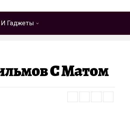
 И Гаджеты
ильмов С Матом