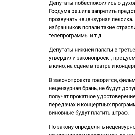
Депутаты побеспокоились о духо
Госдума решила запретить предст
прозвучать нецензурная лексика
избранников попали такие отрасли,
телепрограммы и т.д.
Депутаты нижней палаты в третье
утвердили законопроект, предус
в кино, на сцене в театре и концер
В законопроекте говорится, филь
нецензурная брань, не будут допу
получат прокатное удостоверение.
передачах и концертных программ
виновные будут платить штраф.
По закону определять нецензурно
литературного русского языка д