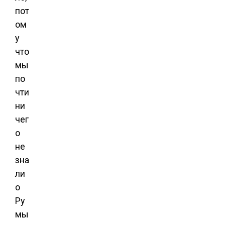
пот
ом
у
что
мы
по
чти
ни
чег
о
не
зна
ли
о
Ру
мы