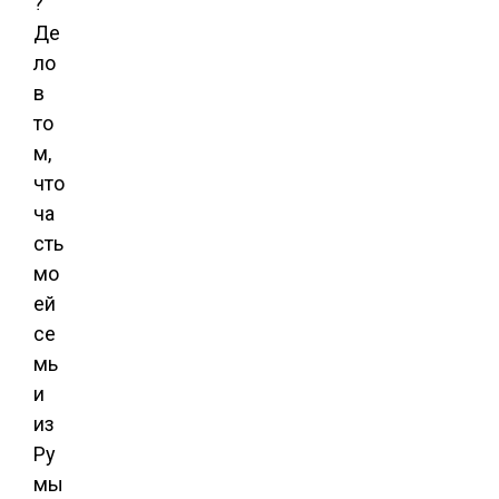
?
Де
ло
в
то
м,
что
ча
сть
мо
ей
се
мь
и
из
Ру
мы