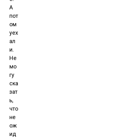
А
пот
ом
уех
ал
и.
Не
мо
гу
ска
зат
ь,
что
не
ож
ид