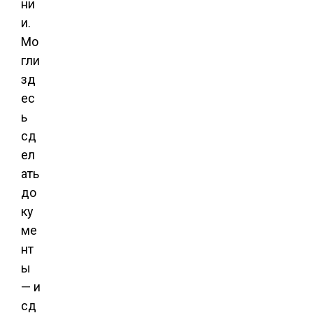
ни
и.
Мо
гли
зд
ес
ь
сд
ел
ать
до
ку
ме
нт
ы
— и
сд