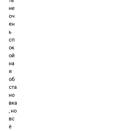
ть
не
оч
ен
ь
сп
ок
ой
на
я
об
ста
но
вка
, но
вс
ё