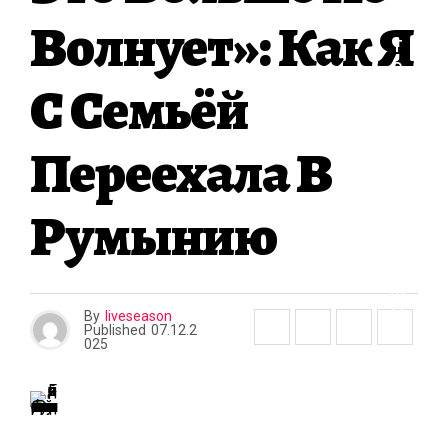
О
Волнует»: Как Я
И
Т
Е
С Семьёй
Л
Ь
С
Переехала В
Т
В
О
Румынию
И
Р
Е
М
О
By
liveseason
Н
Published
07.12.2
025
Т
К