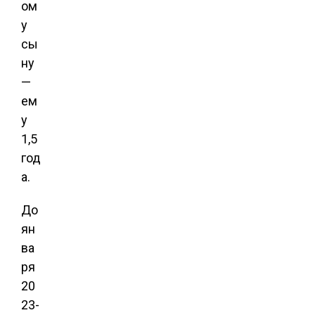
ом
у
сы
ну
—
ем
у
1,5
год
а.
До
ян
ва
ря
20
23-