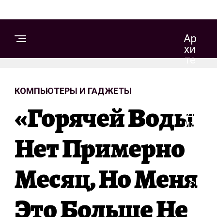
Ар
Хи
Те
Кт
Ур
КОМПЬЮТЕРЫ И ГАДЖЕТЫ
А
И
«Горячей Воды
Д
Из
Ай
Нет Примерно
Н
Месяц, Но Меня
С
Т
Это Больше Не
Р