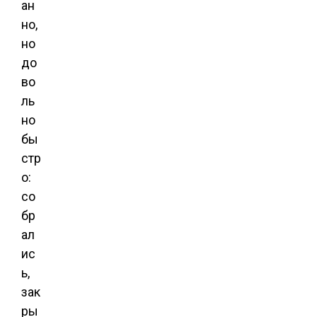
ан
но,
но
до
во
ль
но
бы
стр
о:
со
бр
ал
ис
ь,
зак
ры