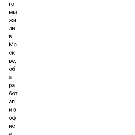
го
мы
жи
ли
в
Мо
ск
ве,
об
а
ра
бот
ал
и в
оф
ис
е.