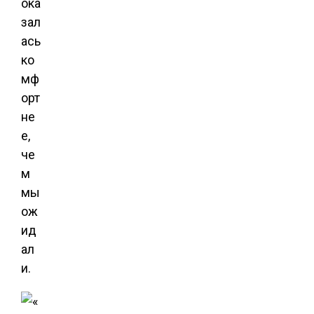
ока
зал
ась
ко
мф
орт
не
е,
че
м
мы
ож
ид
ал
и.