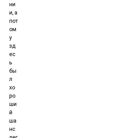
ни
и, а
пот
ом
у
зд
ес
ь
бы
л
хо
ро
ши
й
ша
нс
лег