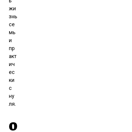
ь
жи
знь
се
мь
и
пр
акт
ич
ес
ки
с
ну
ля.
О