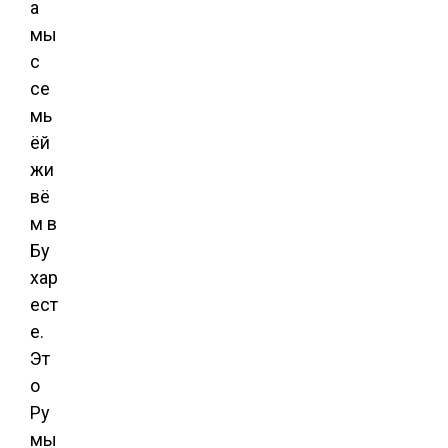
а
мы
с
се
мь
ёй
жи
вё
м в
Бу
хар
ест
е.
Эт
о
Ру
мы