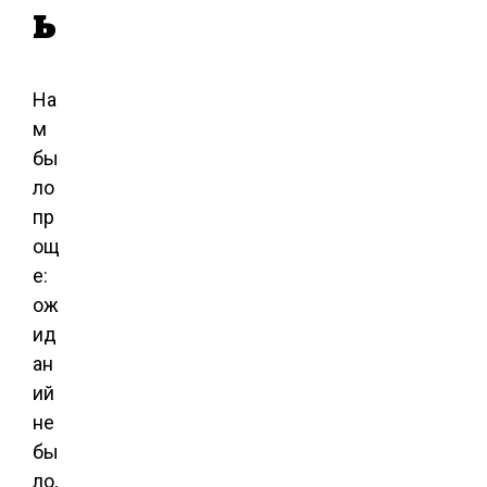
ь
На
м
бы
ло
пр
ощ
е:
ож
ид
ан
ий
не
бы
ло,