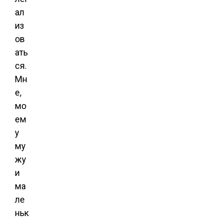
ал
из
ов
ать
ся.
Мн
е,
мо
ем
у
му
жу
и
ма
ле
ньк