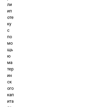
ли
ип
оте
ку
с
по
мо
щь
ю
ма
тер
ин
ск
ого
кап
ита