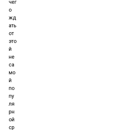
чег
о
жд
ать
от
это
й
не
са
мо
й
по
пу
ля
рн
ой
ср