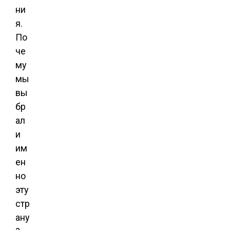
ни
я.
По
че
му
мы
вы
бр
ал
и
им
ен
но
эту
стр
ану