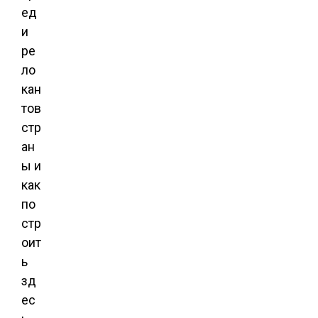
ед
и
ре
ло
кан
тов
стр
ан
ы и
как
по
стр
оит
ь
зд
ес