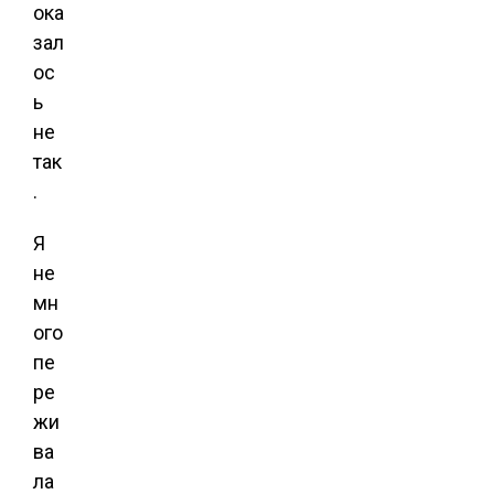
ока
зал
ос
ь
не
так
.
Я
не
мн
ого
пе
ре
жи
ва
ла