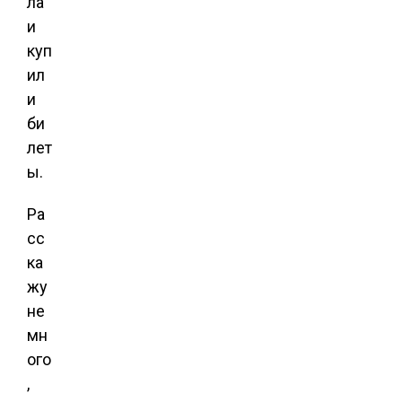
ла
и
куп
ил
и
би
лет
ы.
Ра
сс
ка
жу
не
мн
ого
,