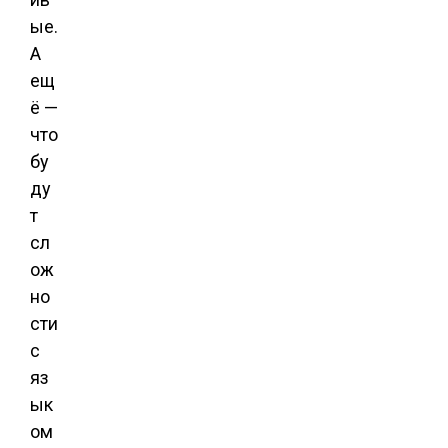
ые.
А
ещ
ё —
что
бу
ду
т
сл
ож
но
сти
с
яз
ык
ом