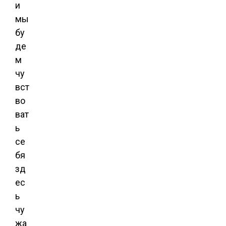
и
мы
бу
де
м
чу
вст
во
ват
ь
се
бя
зд
ес
ь
чу
жа