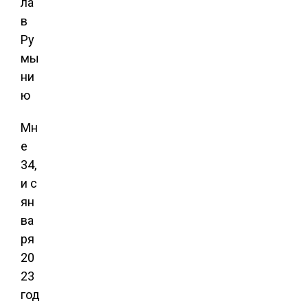
Мн
е
34,
и с
ян
ва
ря
20
23
год