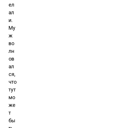
ел
ал
и.
Му
ж
во
лн
ов
ал
ся,
что
тут
мо
же
т
бы