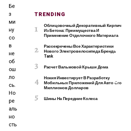
О
Бе
М
TRENDING
з
П
Ь
ми
Облицовочный Декоративный Кирпич
Ю
ну
Из Бетона: Преимущества И
Т
Применение Отделочного Материала
со
Е
в
Рассекречены Все Характеристики
Р
Нового Электровелосипеда Бренда
не
Ы
Tank
И
об
Г
Расчет Вальмовой Крыши Дома
ош
А
ло
Нокия Инвестирует В Разработку
Д
Мобильных Приложений Для Авто Сто
сь.
Ж
Миллионов Долларов
Е
Но
Шины На Передние Колеса
Т
ре
Ы
аль
но
сть