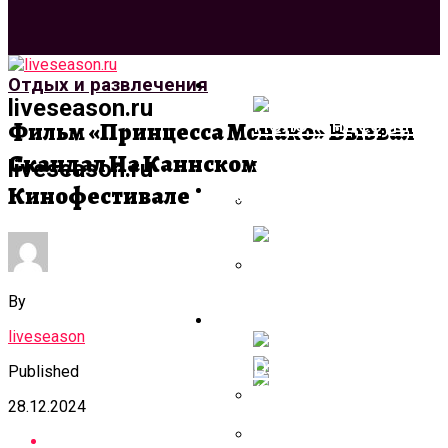
Архитектура И Дизай
Отдых и развлечения
liveseason.ru
Фильм «Принцесса Монако» Вызвал
Скандал На Каннском
liveseason.ru
Строительство И
Кинофестивале
Ремонт
Полотенцесушите
Разновидности
Устройств, Нюан
By
Лестница Для
Компьютеры И Гадже
Выбора Продукци
Террасы + Фото
liveseason
Published
28.12.2024
[Max Twain] Stable