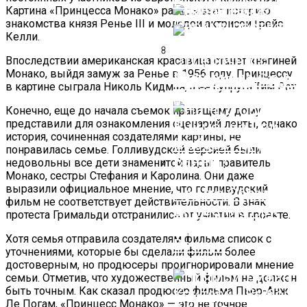
Blender (2024)
Кирпич Из Бетона:
Картина «Принцесса Монако» раскрывает историю
знакомства князя Ренье III и молодой актрисой Грейс
Преимущества И
Келли.
Применение
Отделочного
Впоследствии американская красавица станет княгиней
Монако, выйдя замуж за Ренье в 1956 году. Принцессу
Материала
Резиновые Ступе
Movie Trailer Style
в картине сыграла Николь Кидман, а ее супруга Тим Рот.
Для Крыльца
Video Ads
Конечно, еще до начала съемок правящему дому
представили для ознакомления сценарий ленты, однако
история, сочиненная создателями картины, не
понравилась семье. Голливудской версией были
недовольны все дети знаменитой пары: правитель
Монако, сестры Стефания и Каролина. Они даже
выразили официальное мнение, что голливудский
На Что Обратить
фильм не соответствует действительности. В знак
Внимание При
протеста Гримальди отстранились от участия в проекте.
Выборе Чугунной
Хотя семья отправила создателям фильма список с
Ванны?
уточнениями, которые бы сделали фильм более
достоверным, но продюсеры проигнорировали мнение
семьи. Отметив, что художественный фильм не должен
быть точным. Как сказал продюсер фильма Пьер-Анж
Ле Погам, «Принцесс Монако» — это не точное