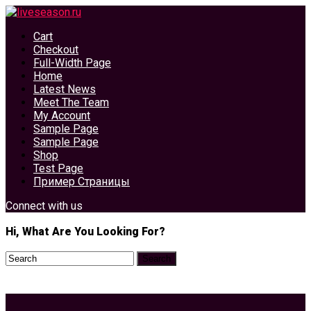
Cart
Checkout
Full-Width Page
Home
Latest News
Meet The Team
My Account
Sample Page
Sample Page
Shop
Test Page
Пример Страницы
Connect with us
Hi, What Are You Looking For?