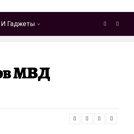
 И Гаджеты
ов МВД