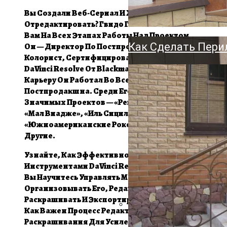
Держатель Для Ту
Вы Создали Веб-Сериал И Хотите Его
Напольный, Насте
Отредактировать? Гвидо Гоньи Поможет
Вам На Всех Этапах Работы Над Проектом.
Как Сделать Пери
Он — Директор По Постпродакшну И
Колорист, Сертифицированный Инструктор
DaVinci Resolve От Blackmagic. За Свою
Карьеру Он Работал Во Всех Областях
Постпродакшна. Среди Его Наиболее
Значимых Проектов — «Реквием Де Чили»,
«Мал Виадже», «Иль Сицилиано»,
«Южноамериканские Рокеры» И Многие
Другие.
Узнайте, Как Эффективно Работать С
Инструментами DaVinci Resolve Версии 16.
Вы Научитесь Управлять Материалом,
Организовывать Его, Редактировать,
Раскрашивать И Экспортировать. Поймёте,
Как Важен Процесс Редактирования И
Раскрашивания Для Усиления Эмоций И