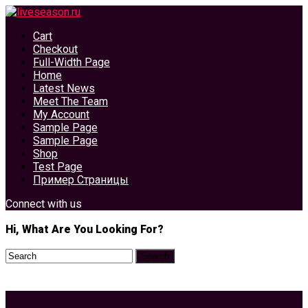
Cart
Checkout
Full-Width Page
Home
Latest News
Meet The Team
My Account
Sample Page
Sample Page
Shop
Test Page
Пример Страницы
Connect with us
Hi, What Are You Looking For?