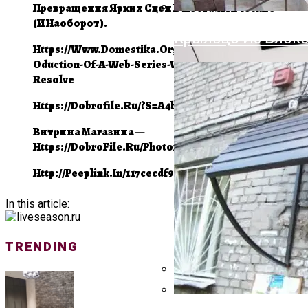
Облицовочный Дек
Превращения Ярких Сцен В Ностальгические
Преимущества И 
(и Наоборот).
Крыльцо Из Блоко
Https://www.domestika.org/en/course…
Oduction-Of-A-Web-Series-With-Davinci-
Resolve
Https://dobrofile.ru/?s=a4b120d0f
Витрина Магазина —
Https://DobroFile.ru/photoforum
Http://peeplink.in/117cecdf99c3
In this article:
TRENDING
На Что Обратить 