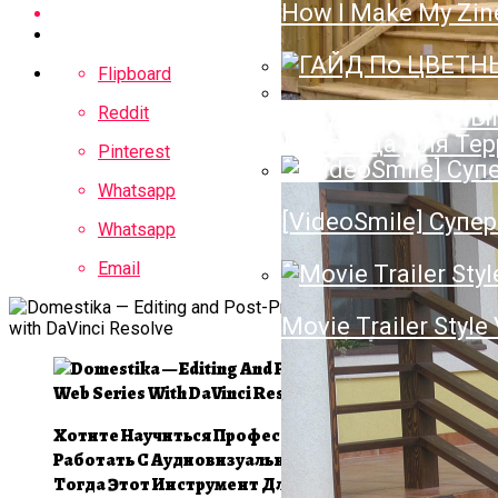
How I Make My Zin
Полотенцесушител
Нюансы Выбора П
Flipboard
Reddit
ГАЙД По ЦВЕТН
Лестница Для Тер
Pinterest
Whatsapp
[VideoSmile] Супер
Whatsapp
Email
Movie Trailer Style
Хотите Научиться Профессионально
Работать С Аудиовизуальными Проектами?
Тогда Этот Инструмент Для Вас!