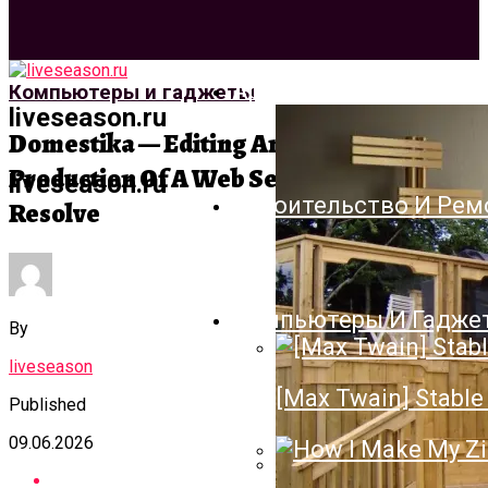
Архитектура И Дизай
Компьютеры и гаджеты
liveseason.ru
Domestika — Editing And Post-
Production Of A Web Series With DaVinci
liveseason.ru
Строительство И Рем
Resolve
Компьютеры И Гадже
By
liveseason
[Max Twain] Stable 
Published
09.06.2026