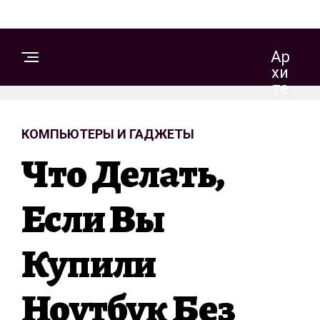
Ар
Хи
Те
Кт
Ур
КОМПЬЮТЕРЫ И ГАДЖЕТЫ
А
И
Что Делать,
Д
Из
Ай
Если Вы
Н
Купили
С
Т
Ноутбук Без
Р