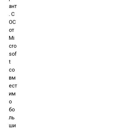
ант
. С
ОС
от
Mi
cro
sof
t
со
вм
ест
им
о
бо
ль
ши