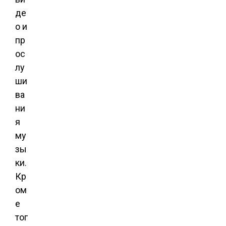
де
о и
пр
ос
лу
ши
ва
ни
я
му
зы
ки.
Кр
ом
е
тог