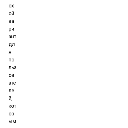
ох
ой
ва
ри
ант
дл
я
по
льз
ов
ате
ле
й,
кот
ор
ым