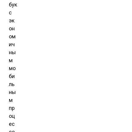
бук
с
эк
он
ом
ич
ны
м
мо
би
ль
ны
м
пр
оц
ес
со