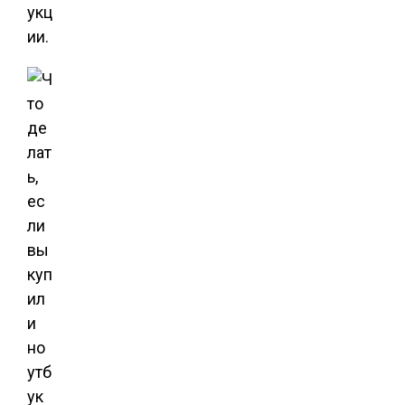
укц
ии.