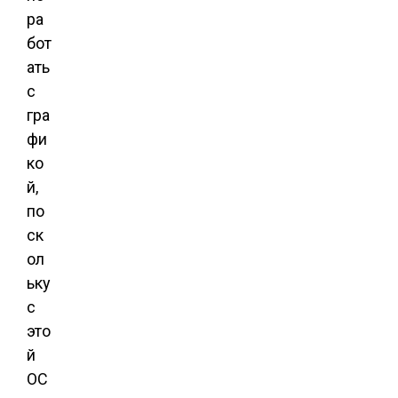
ра
бот
ать
с
гра
фи
ко
й,
по
ск
ол
ьку
с
это
й
ОС