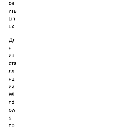
ов
ить
Lin
ux.
Дл
я
ин
ста
лл
яц
ии
Wi
nd
ow
s
по