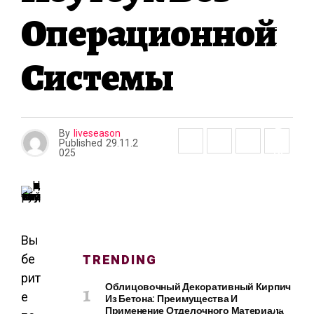
О
Операционной
И
Т
Е
Системы
Л
Ь
С
Т
В
By
liveseason
О
Published
29.11.2
И
025
Р
Е
М
О
Н
Вы
Т
TRENDING
бе
рит
Облицовочный Декоративный Кирпич
е
Из Бетона: Преимущества И
К
Применение Отделочного Материала