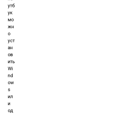
утб
ук
мо
жн
о
уст
ан
ов
ить
Wi
nd
ow
s
ил
и
од