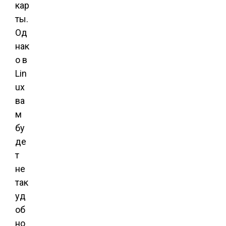
кар
ты.
Од
нак
о в
Lin
ux
ва
м
бу
де
т
не
так
уд
об
но