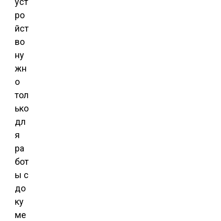
уст
ро
йст
во
ну
жн
о
тол
ько
дл
я
ра
бот
ы с
до
ку
ме