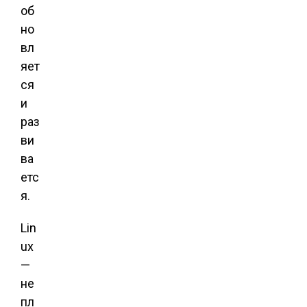
об
но
вл
яет
ся
и
раз
ви
ва
етс
я.
Lin
ux
—
не
пл