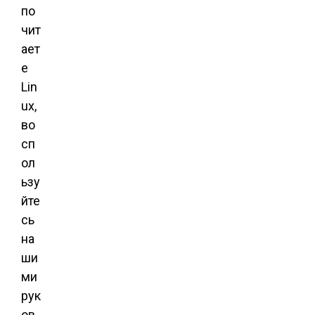
по
чит
ает
е
Lin
ux,
во
сп
ол
ьзу
йте
сь
на
ши
ми
рук
ов