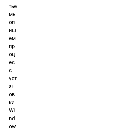
тье
мы
оп
иш
ем
пр
оц
ес
с
уст
ан
ов
ки
Wi
nd
ow