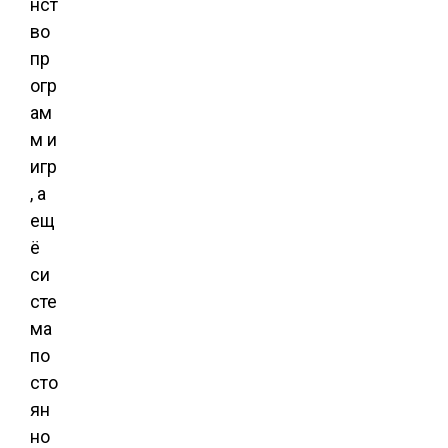
нст
во
пр
огр
ам
м и
игр
, а
ещ
ё
си
сте
ма
по
сто
ян
но