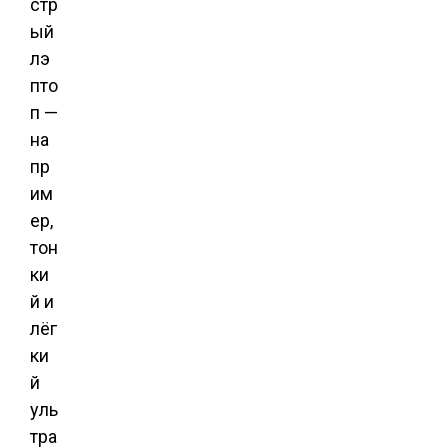
стр
ый
лэ
пто
п —
на
пр
им
ер,
тон
ки
й и
лёг
ки
й
уль
тра