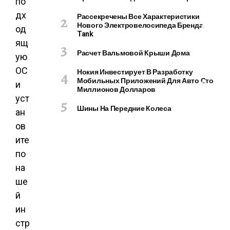
по
О
дх
М
Рассекречены Все Характеристики
Нового Электровелосипеда Бренда
П
од
Tank
Ь
ящ
Ю
Расчет Вальмовой Крыши Дома
ую
Т
ОС
Е
Нокия Инвестирует В Разработку
Мобильных Приложений Для Авто Сто
Р
и
Миллионов Долларов
Ы
уст
И
Шины На Передние Колеса
ан
Г
ов
А
Д
ите
Ж
по
Е
на
Т
ше
Ы
й
ин
стр