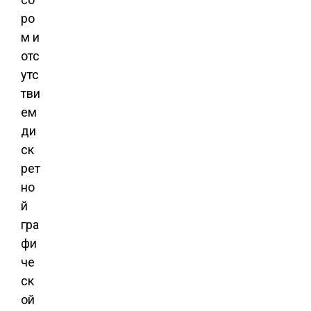
ро
м и
отс
утс
тви
ем
ди
ск
рет
но
й
гра
фи
че
ск
ой