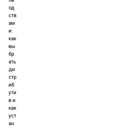
од
ств
ам
и:
как
вы
бр
ать
ди
стр
иб
ути
в и
как
уст
ан