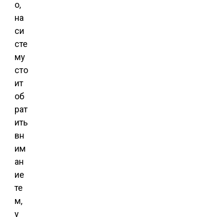
о,
на
си
сте
му
сто
ит
об
рат
ить
вн
им
ан
ие
те
м,
у