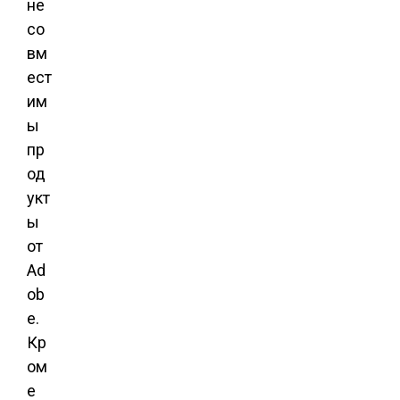
не
со
вм
ест
им
ы
пр
од
укт
ы
от
Ad
ob
e.
Кр
ом
е