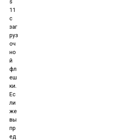
s
11
с
заг
руз
оч
но
й
фл
еш
ки.
Ес
ли
же
вы
пр
ед