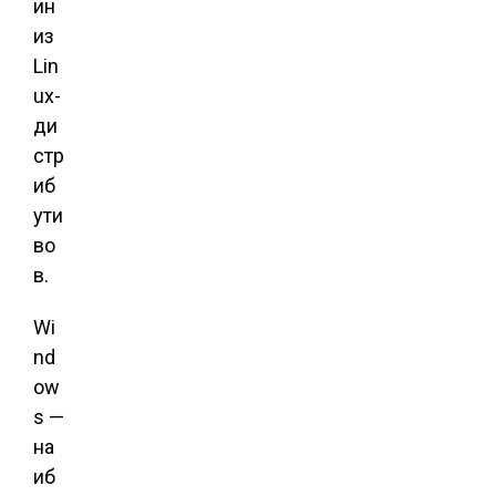
ин
из
Lin
ux-
ди
стр
иб
ути
во
в.
Wi
nd
ow
s —
на
иб