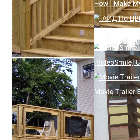
How I Make My
Полотенцесуш
Нюансы Выбо
ГАЙД По ЦВ
Лестница Для
[VideoSmile] С
Movie Trailer 