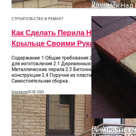
Ванны?
Козырек Над 
СТРОИТЕЛЬСТВО И РЕМОНТ
Как Сделать Перила На
Крыльце Своими Руками
Содержание 1 Общие требования 2 Материал
для изготовления 2.1 Деревянные перила 2.2
Металлические перила 2.3 Бетонные
конструкции 2.4 Поручни из пластика 3
Самостоятельная сборка...
liveseason
03.05.2025
Прямой Диван
Резиновые С