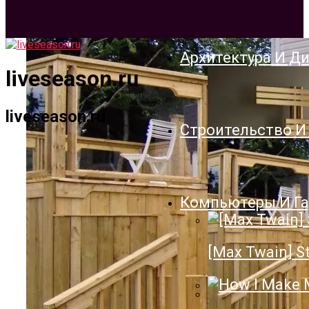
Архитектура И Д
liveseason.ru
liveseason.ru
Строительство И
Компьютеры И Г
[Max Twain] St