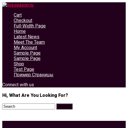
Cart
Checkout
Full-Width Page
Home
Latest News
Meet The Team
My Account
Sample Page
Sample Page
Shop
Test Page
Пример Страницы
Connect with us
Hi, What Are You Looking For?