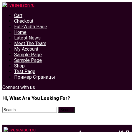
Cart
Checkout
Full-Width Page
Home
Latest News
Meet The Team
My Account
Sample Page
Sample Page
Shop
Test Page
Пример Страницы
Connect with us
Hi, What Are You Looking For?