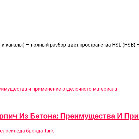
 Входом В Подъезд
ЕТНЫМ КРИВЫМ
н: Критерии Выбора, Обзор Моделей Из И
тупени Для Крыльца
Супер Blender (2024)
 и каналы) — полный разбор цвет.пространства HSL (HSB) 
Style Video Ads
пич Из Бетона: Преимущества И При