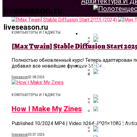
Архитектура И Д
liveseason.ru
Полотенцесу
liveseason.ru
Строительство 
КОМПЬЮТЕРЫ И ГАДЖЕТЫ
[Max Twain] Stable Diffusion Start 2025
Держатель Дл
Лестница Дл
Полностью обновленный курс! Теперь адаптирован п
Компьютеры И Г
добавил все новейшие функции Stable...
liveseason
02.08.2026
Как Сделать
[Max Twain] St
Облицовочны
Материала
КОМПЬЮТЕРЫ И ГАДЖЕТЫ
How I Make My Zines
Крыльцо Из 
How I Make M
Published 10/2024 MP4 | Video: h264, 1920×1080 | Audio: 
На Что Обра
liveseason
30.07.2026