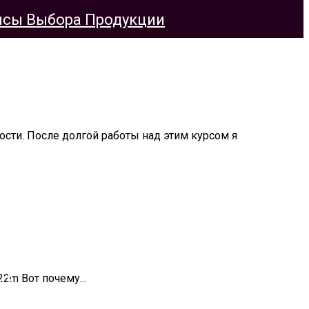
сы Выбора Продукции
ольный, Настенный, Видео
ти. После долгой работы над этим курсом я
мущества И Применение Отделочного
 22m Вот почему...
ы?