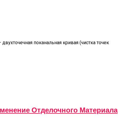
нтернет-Магазина One&Home
— двухточечная поканальная кривая (чистка точек
менение Отделочного Материала