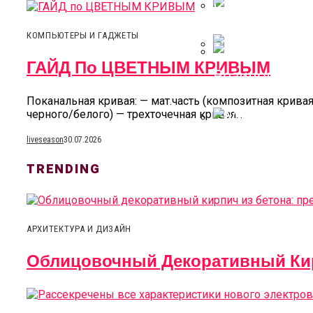
Козырек Над
ГАЙД По ЦВ
Прямой Дива
КОМПЬЮТЕРЫ И ГАДЖЕТЫ
ГАЙД По ЦВЕТНЫМ КРИВЫМ
Резиновые С
[VideoSmile] 
Поканальная кривая: — мат.часть (композитная кривая
черного/белого) — трехточечная кривая...
liveseason
30.07.2026
Movie Trailer 
TRENDING
АРХИТЕКТУРА И ДИЗАЙН
Облицовочный Декоративный Кир