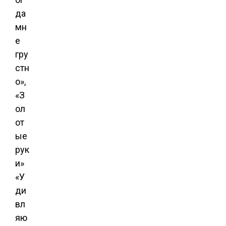
да
мн
е
гру
стн
о»,
«З
ол
от
ые
рук
и»
«У
ди
вл
яю