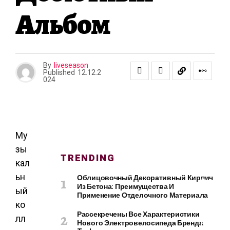
О
Альбом
И
Т
Е
Л
Ь
By
liveseason
С
Published
12.12.2
Т
024
В
О
И
Р
Е
Му
М
зы
TRENDING
О
кал
Н
ьн
Облицовочный Декоративный Кирпич
Т
Из Бетона: Преимущества И
ый
Применение Отделочного Материала
ко
Рассекречены Все Характеристики
лл
К
Нового Электровелосипеда Бренда