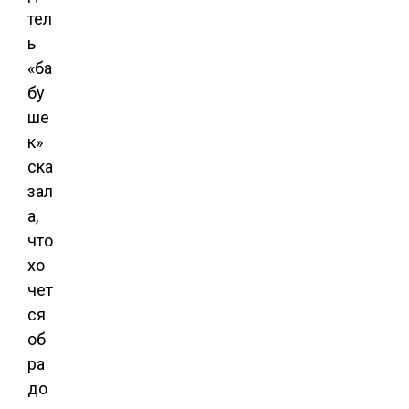
тел
ь
«ба
бу
ше
к»
ска
зал
а,
что
хо
чет
ся
об
ра
до