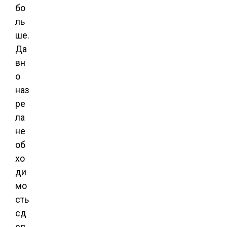
бо
ль
ше.
Да
вн
о
наз
ре
ла
не
об
хо
ди
мо
сть
сд
ел