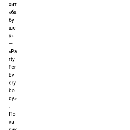
хит
«ба
бу
ше
к»
—
«Pa
rty
For
Ev
ery
bo
dy»
.
По
ка
рук