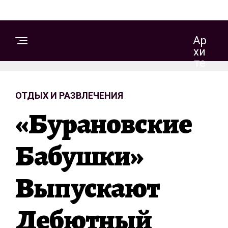
Ар
Хи
Те
Кт
Ур
ОТДЫХ И РАЗВЛЕЧЕНИЯ
А
И
«Бурановские
Д
Из
Ай
Бабушки»
Н
Выпускают
С
Т
Дебютный
Р