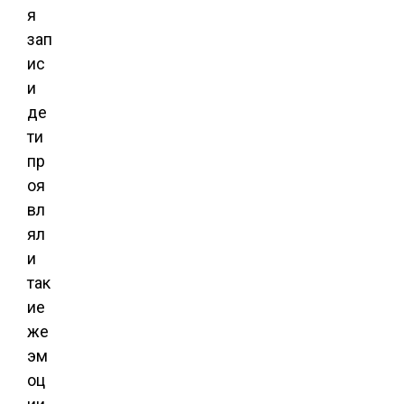
я
зап
ис
и
де
ти
пр
оя
вл
ял
и
так
ие
же
эм
оц