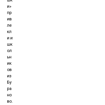
и»
пр
ив
ле
кл
и и
шк
ол
ьн
ик
ов
из
Бу
ра
но
во.