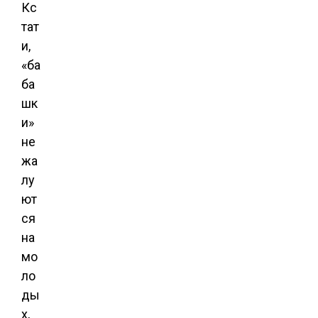
Кс
тат
и,
«ба
ба
шк
и»
не
жа
лу
ют
ся
на
мо
ло
ды
х,