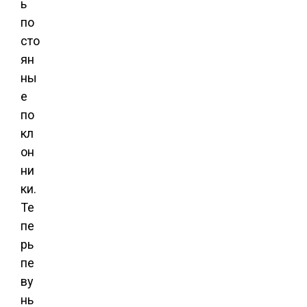
ь
по
сто
ян
ны
е
по
кл
он
ни
ки.
Те
пе
рь
пе
ву
нь