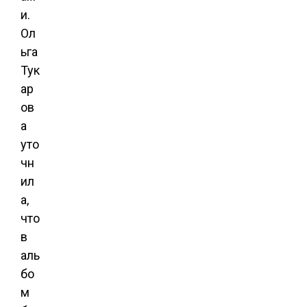
и.
Ол
ьга
Тук
ар
ов
а
уто
чн
ил
а,
что
в
аль
бо
м