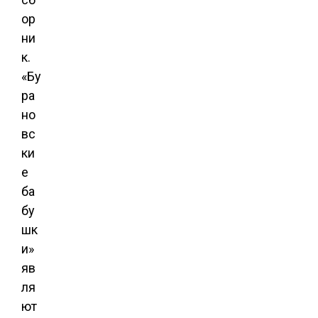
ор
ни
к.
«Бу
ра
но
вс
ки
е
ба
бу
шк
и»
яв
ля
ют