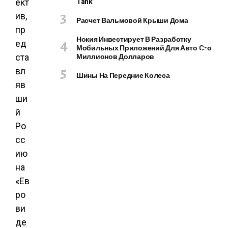
Tank
ект
О
М
ив,
Расчет Вальмовой Крыши Дома
П
пр
Ь
Нокия Инвестирует В Разработку
ед
Мобильных Приложений Для Авто Сто
Ю
Миллионов Долларов
ста
Т
вл
Е
Шины На Передние Колеса
Р
яв
Ы
ши
И
й
Г
Ро
А
Д
сс
Ж
ию
Е
на
Т
«Ев
Ы
ро
ви
де