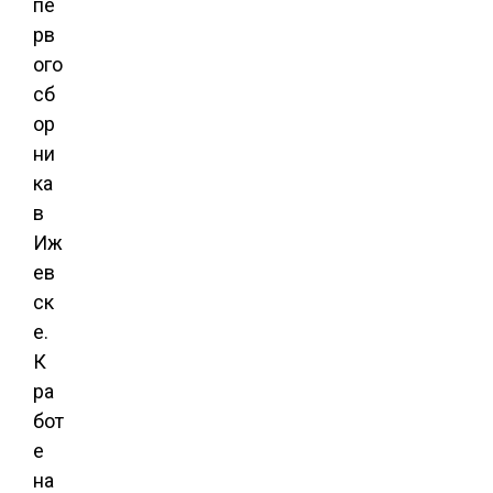
пе
рв
ого
сб
ор
ни
ка
в
Иж
ев
ск
е.
К
ра
бот
е
на