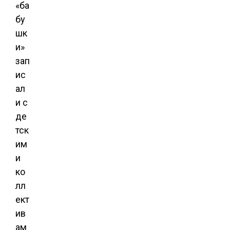
«ба
бу
шк
и»
зап
ис
ал
и с
де
тск
им
и
ко
лл
ект
ив
ам