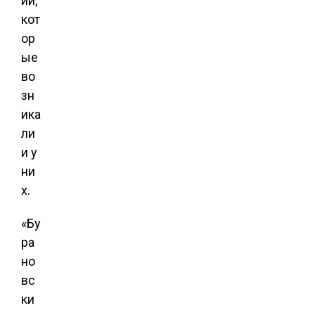
ии,
кот
ор
ые
во
зн
ика
ли
и у
ни
х.
«Бу
ра
но
вс
ки