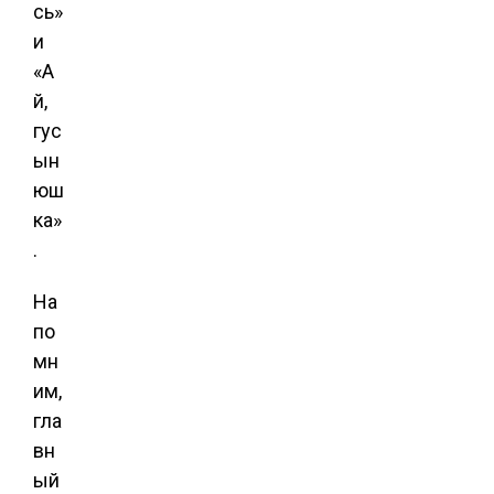
сь»
и
«А
й,
гус
ын
юш
ка»
.
На
по
мн
им,
гла
вн
ый