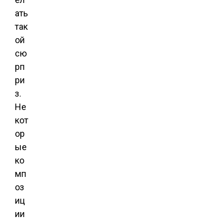
ать
так
ой
сю
рп
ри
з.
Не
кот
ор
ые
ко
мп
оз
иц
ии