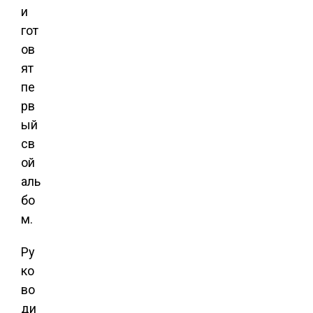
и
гот
ов
ят
пе
рв
ый
св
ой
аль
бо
м.
Ру
ко
во
ди