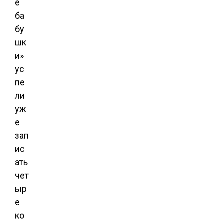
е
ба
бу
шк
и»
ус
пе
ли
уж
е
зап
ис
ать
чет
ыр
е
ко