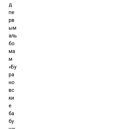
д
пе
рв
ым
аль
бо
ма
м
«Бу
ра
но
вс
ки
е
ба
бу
шк