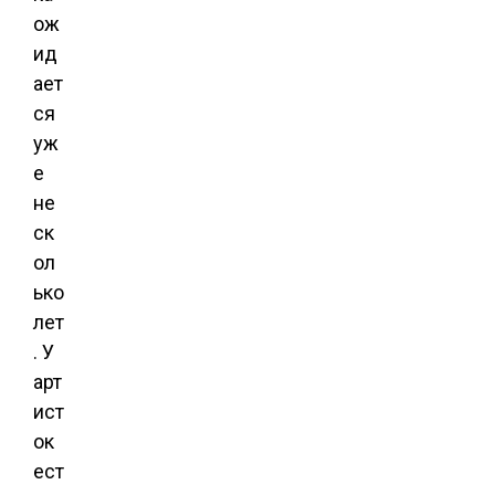
ож
ид
ает
ся
уж
е
не
ск
ол
ько
лет
. У
арт
ист
ок
ест