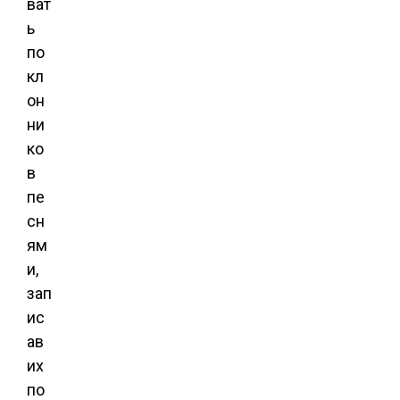
ват
ь
по
кл
он
ни
ко
в
пе
сн
ям
и,
зап
ис
ав
их
по