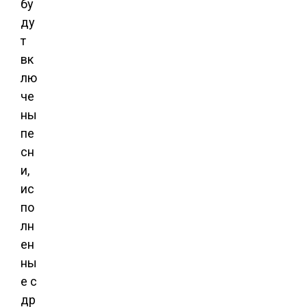
бу
ду
т
вк
лю
че
ны
пе
сн
и,
ис
по
лн
ен
ны
е с
др