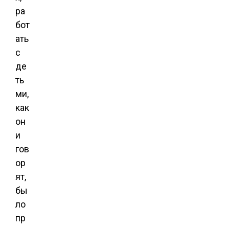
ра
бот
ать
с
де
ть
ми,
как
он
и
гов
ор
ят,
бы
ло
пр