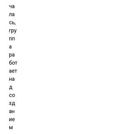
ча
ла
сь,
гру
пп
а
ра
бот
ает
на
д
со
зд
ан
ие
м