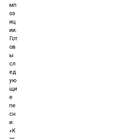
мп
оз
иц
ии.
Гот
ов
ы
сл
ед
ую
щи
е
пе
сн
и:
«К
ог