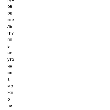
ов
од
ите
ль
гру
пп
ы
не
уто
чн
ил
а,
мо
жн
о
ли