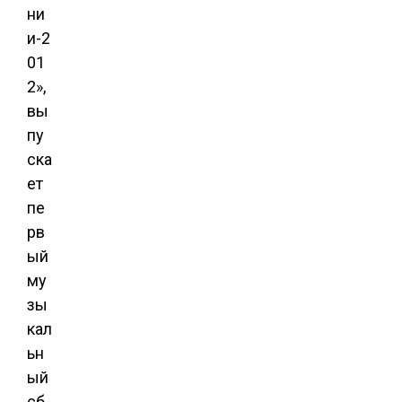
ни
и-2
01
2»,
вы
пу
ска
ет
пе
рв
ый
му
зы
кал
ьн
ый
сб