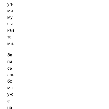
уги
ми
му
зы
кан
та
ми.
За
пи
сь
аль
бо
ма
уж
е
на