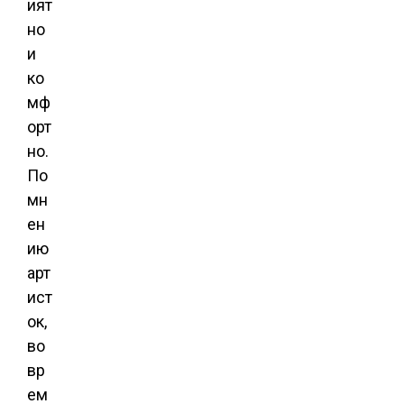
ият
но
и
ко
мф
орт
но.
По
мн
ен
ию
арт
ист
ок,
во
вр
ем