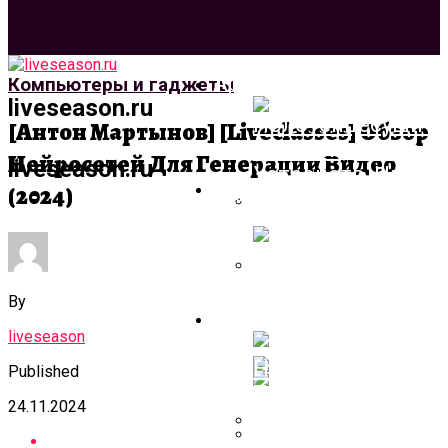
Архитектура И Дизай
Компьютеры и гаджеты
liveseason.ru
[Антон Мартынов] [liveclasses] Обзор
Нейросетей Для Генерации Видео
liveseason.ru
Строительство И
(2024)
Ремонт
Полотенцесушите
Разновидности
Устройств, Нюан
By
Лестница Для
Компьютеры И Гадже
Выбора Продукци
Террасы + Фото
liveseason
Published
24.11.2024