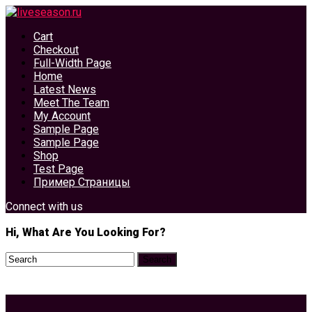
Cart
Checkout
Full-Width Page
Home
Latest News
Meet The Team
My Account
Sample Page
Sample Page
Shop
Test Page
Пример Страницы
Connect with us
Hi, What Are You Looking For?