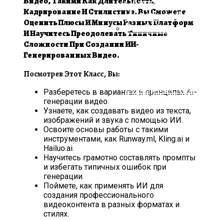
Видео, Такими Как Длительность,
Кадрирование И Стилистика. Вы Сможете
Оценить Плюсы И Минусы Разных Платформ
И Научитесь Преодолевать Типичные
Сложности При Создании ИИ-
Прямой Диван:
Генерированных Видео.
Критерии Выбора,
Посмотрев Этот Класс, Вы:
Обзор Моделей И
Интернет-Магази
Разберетесь в вариантах и принципах AI-
One&Home
генерации видео.
Узнаете, как создавать видео из текста,
изображений и звука с помощью ИИ.
Освоите основы работы с такими
инструментами, как Runway.ml, Kling.ai и
Hailuo.ai.
Научитесь грамотно составлять промпты
и избегать типичных ошибок при
генерации.
Поймете, как применять ИИ для
создания профессионального
видеоконтента в разных форматах и
стилях.