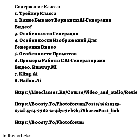
Содержание Класса
:
1. Трейлер Класса
2. Какие Бывают Варианты AI-Генерации
Видео?
3. Особенности Генерации
4. Особенности Изображений Для
Генерации Видео
5. Особенности Промптов
6. Примеры Работы С AI-Генераторами
Видео. Runway.ml
7. Kling.ai
8. Hailuo.ai
Https://liveclasses.ru/course/video_and_audio/revi
Https://boosty.to/photoforum/posts/4661a335-
052d-4714-9960-2e4d7e9eb9b5?share=post_link
Https://boosty.to/photoforum
In this article: