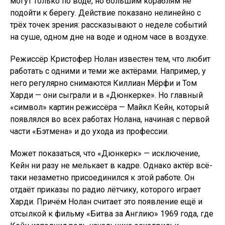
могут только по воде, но большим кораблям не
подойти к берегу. Действие показано нелинейно с
трёх точек зрения: рассказывают о неделе событий
на суше, одном дне на воде и одном часе в воздухе.
Режиссёр Кристофер Нолан известен тем, что любит
работать с одними и теми же актёрами. Например, у
него регулярно снимаются Киллиан Мёрфи и Том
Харди — они сыграли и в «Дюнкерке». Но главный
«символ» картин режиссёра — Майкл Кейн, который
появлялся во всех работах Нолана, начиная с первой
части «Бэтмена» и до ухода из профессии.
Может показаться, что «Дюнкерк» — исключение,
Кейн ни разу не мелькает в кадре. Однако актёр всё-
таки незаметно присоединился к этой работе. Он
отдаёт приказы по радио лётчику, которого играет
Харди. Причём Нолан считает это появление ещё и
отсылкой к фильму «Битва за Англию» 1969 года, где