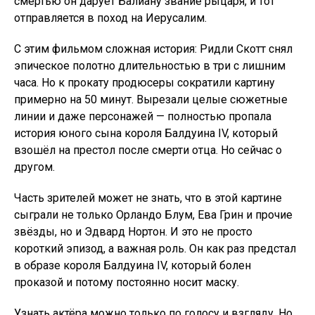
смертью он дарует Балиану звание рыцаря, и тот
отправляется в поход на Иерусалим.
С этим фильмом сложная история: Ридли Скотт снял
эпическое полотно длительностью в три с лишним
часа. Но к прокату продюсеры сократили картину
примерно на 50 минут. Вырезали целые сюжетные
линии и даже персонажей — полностью пропала
история юного сына короля Балдуина IV, который
взошёл на престол после смерти отца. Но сейчас о
другом.
Часть зрителей может не знать, что в этой картине
сыграли не только Орландо Блум, Ева Грин и прочие
звёзды, но и Эдвард Нортон. И это не просто
короткий эпизод, а важная роль. Он как раз предстал
в образе короля Балдуина IV, который болен
проказой и потому постоянно носит маску.
Узнать актёра можно только по голосу и взгляду. Но