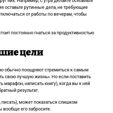
руг них. Например, с утра делайте основные
мя оставьте рутинные дела, не требующие
отключаться от работы по вечерам, чтобы
стоит постоянно гнаться за продуктивностью
ьшие цели
итию обычно поощряют стремиться к самым
ь свою лучшую жизнь». Но если поставить
марафон, написать книгу), когда вы к ней
братный результат.
, писать), может показаться слишком
 вообще его забросите.