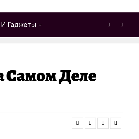
 И Гаджеты
а Самом Деле