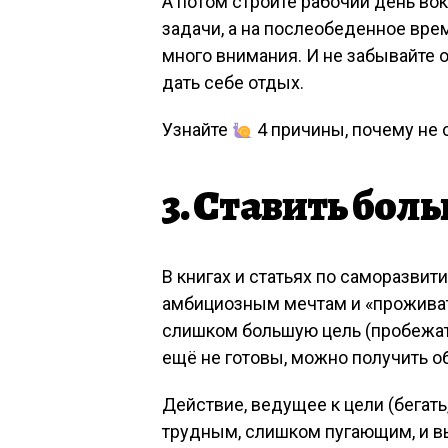
А потом стройте рабочий день вок
задачи, а на послеобеденное вре
много внимания. И не забывайте 
дать себе отдых.
Узнайте
4 причины, почему не 
3. Ставить бол
В книгах и статьях по саморазв
амбициозным мечтам и «проживат
слишком большую цель (пробежать 
ещё не готовы, можно получить о
Действие, ведущее к цели (бегать
трудным, слишком пугающим, и вы