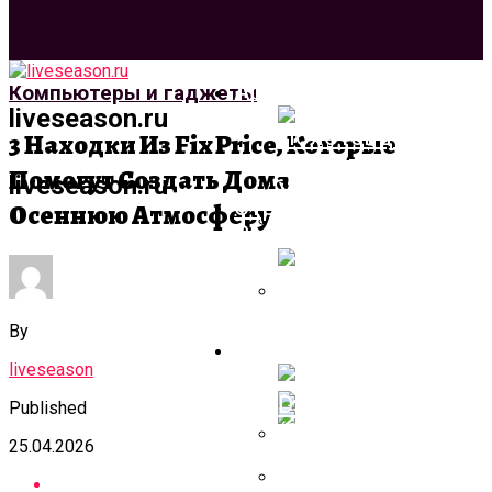
Архитектура И Дизай
Компьютеры и гаджеты
liveseason.ru
3 Находки Из Fix Price, Которые
Помогут Создать Дома
liveseason.ru
Строительство И
Осеннюю Атмосферу
Ремонт
Полотенцесушите
Разновидности
Устройств, Нюан
By
Лестница Для
Компьютеры И Гадже
Выбора Продукци
Террасы + Фото
liveseason
Published
25.04.2026
[Max Twain] Stable