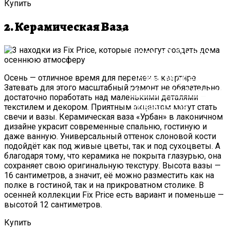
Купить
2. Керамическая Ваза
Прямой Диван:
Критерии Выбора,
Обзор Моделей И
Осень — отличное время для перемен в квартире.
Затевать для этого масштабный ремонт не обязательно,
Интернет-Магази
достаточно поработать над маленькими деталями —
One&Home
текстилем и декором. Приятным акцентом могут стать
свечи и вазы. Керамическая ваза «Урбан» в лаконичном
дизайне украсит современные спальню, гостиную и
даже ванную. Универсальный оттенок слоновой кости
подойдёт как под живые цветы, так и под сухоцветы. А
благодаря тому, что керамика не покрыта глазурью, она
сохраняет свою оригинальную текстуру. Высота вазы —
16 сантиметров, а значит, её можно разместить как на
полке в гостиной, так и на прикроватном столике. В
осенней коллекции Fix Price есть вариант и поменьше —
высотой 12 сантиметров.
Купить