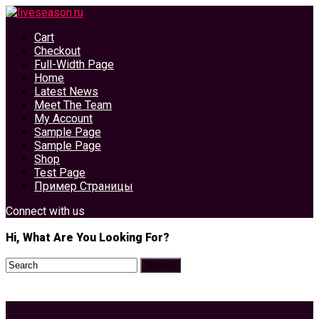
Cart
Checkout
Full-Width Page
Home
Latest News
Meet The Team
My Account
Sample Page
Sample Page
Shop
Test Page
Пример Страницы
Connect with us
Hi, What Are You Looking For?