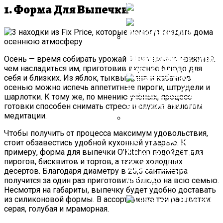
Blender (2024)
Кирпич Из Бетона:
1. Форма Для Выпечки
Преимущества И
Применение
Отделочного
Материала
Резиновые Ступе
Movie Trailer Style
Осень — время собирать урожай. И нет ничего приятней,
Для Крыльца
чем насладиться им, приготовив вкусное блюдо для
Video Ads
себя и близких. Из яблок, тыквы, слив и кабачков
осенью можно испечь аппетитные пироги, штрудели и
шарлотки. К тому же, по мнению учёных, процесс
готовки способен снимать стресс и служит аналогом
медитации.
Чтобы получить от процесса максимум удовольствия,
На Что Обратить
стоит обзавестись удобной кухонной утварью. К
Внимание При
примеру, форма для выпечки O’Kitchen подойдёт для
пирогов, бисквитов и тортов, а также холодных
Выборе Чугунной
десертов. Благодаря диаметру в 25,5 сантиметра
Ванны?
получится за один раз приготовить блюдо на всю семью.
Несмотря на габариты, выпечку будет удобно доставать
из силиконовой формы. В ассортименте три расцветки:
серая, голубая и мраморная.