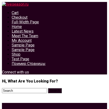
Cart
Checkout
Full-Width Page
Home
Latest News
Meet The Team
My Account
Sample Page
Sample Page
Shop
Test Page
Пример Страницы
Connect with us
Hi, What Are You Looking For?