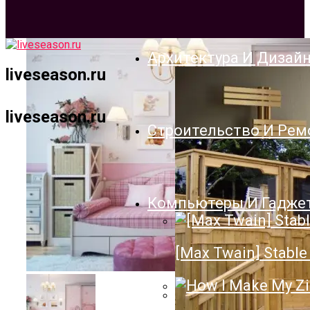
Архитектура И Дизай
liveseason.ru
liveseason.ru
Строительство И Рем
Компьютеры И Гадже
[Max Twain] Stable 