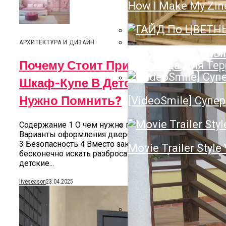
How I Make My Zin
Полотенцесушител
Нюансы Выбора П
АРХИТЕКТУРА И ДИЗАЙН
ГАЙД По ЦВЕТН
Почему Стоит Приобрести
Лестница Для Тер
Шкаф-Купе В Детскую И О Чём
Нужно Помнить?
[VideoSmile] Супер
Содержание 1 О чем нужно помнить? 2
Варианты оформления дверей-купе для детской
3 Безопасность 4 Вместо заключения Устали
Movie Trailer Style
бесконечно искать разбросанные по комнатам
детские...
liveseason
23.04.2025