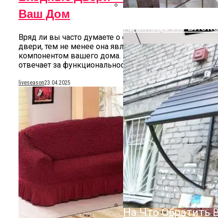
Облицовочный Дек
Ваш Дом
Преимущества И 
Крыльцо Из Блоко
Вряд ли вы часто думаете о своей входной
двери, тем не менее она является критическим
компонентом вашего дома. Входная дверь
отвечает за функциональность, безопасность...
liveseason
23.04.2025
На Что Обратить 