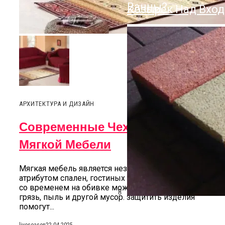
Ванны?
Козырек Над Вход
АРХИТЕКТУРА И ДИЗАЙН
Современные Чехлы Для
Мягкой Мебели
Мягкая мебель является незаменимым
атрибутом спален, гостиных и офисов, поэтому
со временем на обивке может скапливаться
грязь, пыль и другой мусор. защитить изделия
помогут...
Прямой Диван: Кр
Резиновые Ступе
liveseason
22.04.2025