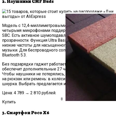
2. Наушники CMF Buds
Ванны?
Козырек Над Вход
Модель с 12,4‑миллиметровыми драйверами и
четырьмя микрофонами поддерживает кодеки AAC и
SBC. Есть активное шумоподавление с режимом
прозрачности. Функция Ultra Bass 2,0 позволит усиливать
низкие частоты для насыщенного звучания тяжёлой
музыки. Для беспроводного сопряжения используется
Bluetooth 5.3.
Без подзарядки гаджет работает до 8 часов. Футляр
обеспечит дополнительные 27 часов автономности.
Чтобы наушники не потерялись, кейс можно подвесить
на рюкзак или ремень: в колёсике есть отверстия для
шнурка. Выбрать предлагается из двух расцветок.
Цена: 4 789 → 2 810 рублей.
Купить
Прямой Диван: Кр
Резиновые Ступе
3. Смартфон Poco X6