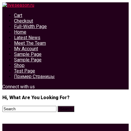
Cart
Checkout
Full-Width Page
Home
Latest News
Meet The Team
My Account
Sample Page
Sample Page
Shop
Test Page
Пример Страницы
Connect with us
Hi, What Are You Looking For?