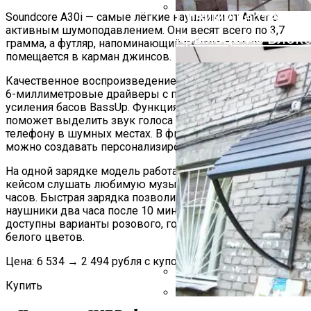
Облицовочный Дек
Преимущества И 
Soundcore A30i — самые лёгкие наушники от Anker с
активным шумоподавлением. Они весят всего по 3,7
Крыльцо Из Блоко
грамма, а футляр, напоминающий губную помаду,
помещается в карман джинсов.
Качественное воспроизведение музыки обеспечивают
6-миллиметровые драйверы с поддержкой технологии
усиления басов BassUp. Функция AI Noise Reduction
поможет выделить звук голоса во время разговоров по
телефону в шумных местах. В фирменном приложении
можно создавать персонализированные аудиопрофили.
На одной зарядке модель работает до 7 часов. Вместе с
кейсом слушать любимую музыку получится до 24
часов. Быстрая зарядка позволит использовать
наушники два часа после 10 минут в футляре. На выбор
доступны варианты розового, голубого, чёрного и
белого цветов.
Цена: 6 534 → 2 494 рубля с купоном продавца.
Купить
На Что Обратить 