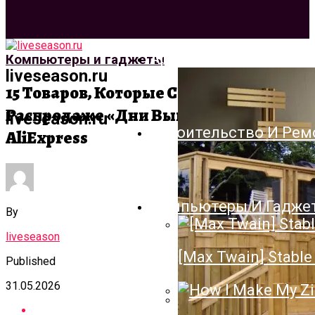
Архитектура И Дизай
Компьютеры и гаджеты
liveseason.ru
15 Товаров, Которые Стоит Купить На
Распродаже «Дни Выгоды» От
liveseason.ru
Строительство И Рем
AliExpress
Компьютеры И Гадже
By
liveseason
[Max Twain] Stable 
Published
31.05.2026