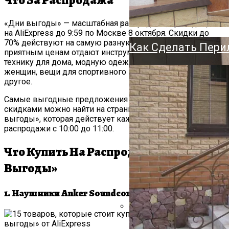
Что За Распродажа
Держатель Для Ту
Напольный, Насте
«Дни выгоды» — масштабная распродажа, проходящая
на AliExpress до 9:59 по Москве 8 октября. Скидки до
70% действуют на самую разную продукцию: по
Как Сделать Пери
приятным ценам отдают инструменты, смартфоны,
технику для дома, модную одежду для мужчин и
женщин, вещи для спортивного гардероба и многое
другое.
Самые выгодные предложения с максимальными
скидками можно найти на странице акции «Час
выгоды», которая действует каждый день в течение
распродажи с 10:00 до 11:00.
Что Купить На Распродаже «Дни
Выгоды»
1. Наушники Anker Soundcore A30i