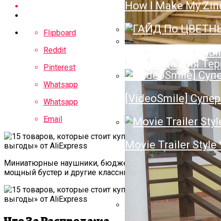
How I Make My Zin
Полотенцесушител
Нюансы Выбора П
Flipboard
Reddit
ГАЙД По ЦВЕТН
Лестница Для Тер
Pinterest
Whatsapp
[VideoSmile] Супер
Whatsapp
Email
Movie Trailer Style
Миниатюрные наушники, бюджетный проектор,
мощный бустер и другие классные вещи.