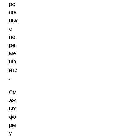
ро
ше
ньк
о
пе
ре
ме
ша
йте
.
См
аж
ьте
фо
рм
у