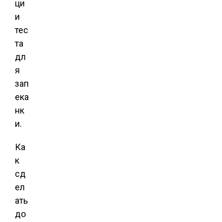
ци
и
тес
та
дл
я
зап
ека
нк
и.
Ка
к
сд
ел
ать
до