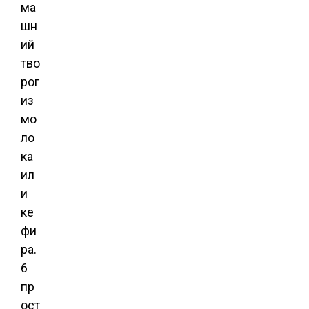
ма
шн
ий
тво
рог
из
мо
ло
ка
ил
и
ке
фи
ра.
6
пр
ост