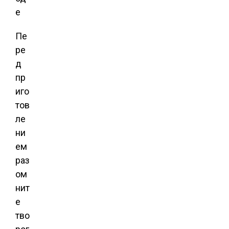
Пе
ре
д
пр
иго
тов
ле
ни
ем
раз
ом
нит
е
тво