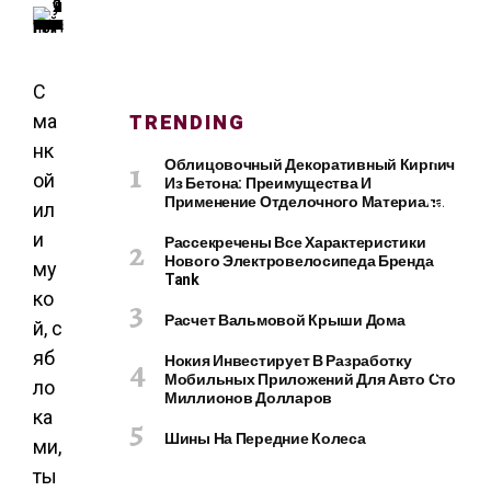
О
М
П
Ь
С
Ю
TRENDING
ма
Т
нк
Е
Облицовочный Декоративный Кирпич
Р
ой
Из Бетона: Преимущества И
Ы
Применение Отделочного Материала
ил
И
и
Рассекречены Все Характеристики
Г
Нового Электровелосипеда Бренда
му
А
Tank
Д
ко
Расчет Вальмовой Крыши Дома
Ж
й, с
Е
яб
Нокия Инвестирует В Разработку
Т
Мобильных Приложений Для Авто Сто
ло
Ы
Миллионов Долларов
ка
Шины На Передние Колеса
ми,
ты