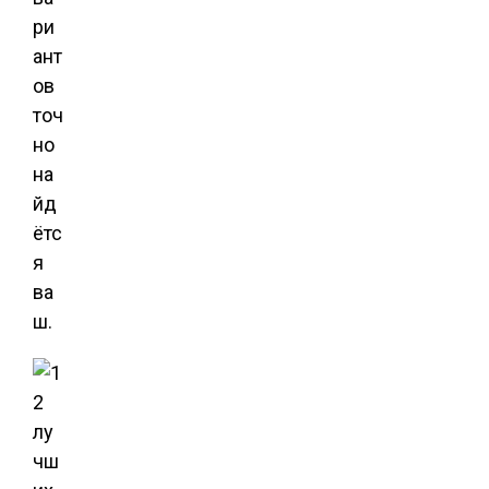
ри
ант
ов
точ
но
на
йд
ётс
я
ва
ш.