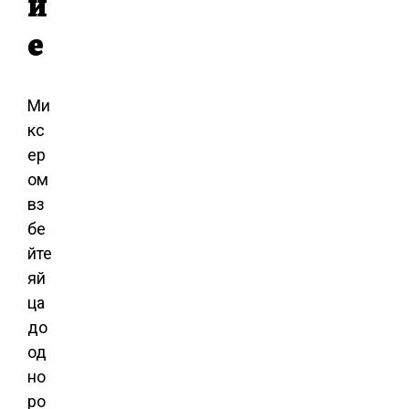
и
е
Ми
кс
ер
ом
вз
бе
йте
яй
ца
до
од
но
ро