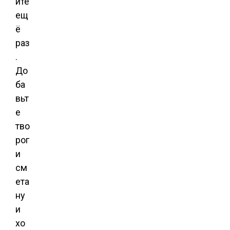
йте
ещ
ё
раз
.
До
ба
вьт
е
тво
рог
и
см
ета
ну
и
хо