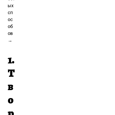
ых
сп
ос
об
ов
→
1.
Т
в
о
р