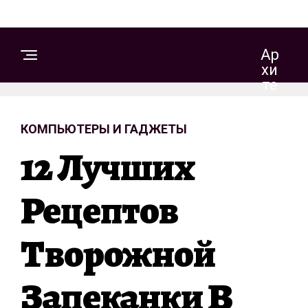
Ар
Хи
Те
Кт
Ур
КОМПЬЮТЕРЫ И ГАДЖЕТЫ
А
И
12 Лучших
Д
Из
Ай
Рецептов
Н
Творожной
С
Т
Запеканки В
Р