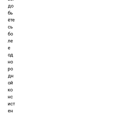
до
бь
ёте
сь
бо
ле
е
од
но
ро
дн
ой
ко
нс
ист
ен