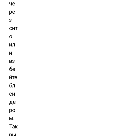
че
ре
з
сит
о
ил
и
вз
бе
йте
бл
ен
де
ро
м.
Так
вы