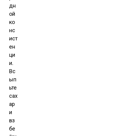
дн
ой
ко
нс
ист
ен
ци
и.
Вс
ып
ьте
сах
ар
и
вз
бе