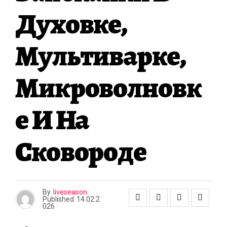
О
Духовке,
И
Т
Е
Мультиварке,
Л
Ь
С
Микроволновк
Т
В
О
Е И На
И
Р
Е
Сковороде
М
О
Н
Т
By
liveseason
Published
14.02.2
026
К