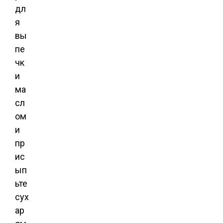
дл
я
вы
пе
чк
и
ма
сл
ом
и
пр
ис
ып
ьте
сух
ар