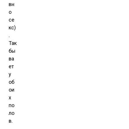
вн
о
се
кс)
.
Так
бы
ва
ет
у
об
ои
х
по
ло
в.