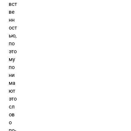
вст
ве
нн
ост
ью,
по
это
му
по
ни
ма
ют
это
сл
ов
о
по-