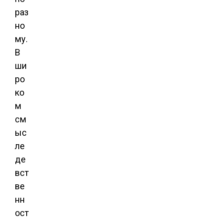
раз
но
му.
В
ши
ро
ко
м
см
ыс
ле
де
вст
ве
нн
ост