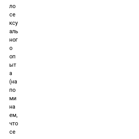
ло
се
ксу
аль
ног
о
оп
ыт
а
(на
по
ми
на
ем,
что
се