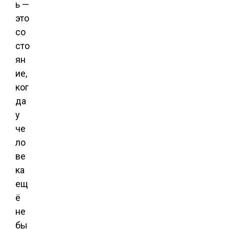
ь —
это
со
сто
ян
ие,
ког
да
у
че
ло
ве
ка
ещ
ё
не
бы