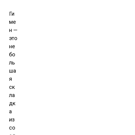
Ги
ме
н —
это
не
бо
ль
ша
я
ск
ла
дк
а
из
со