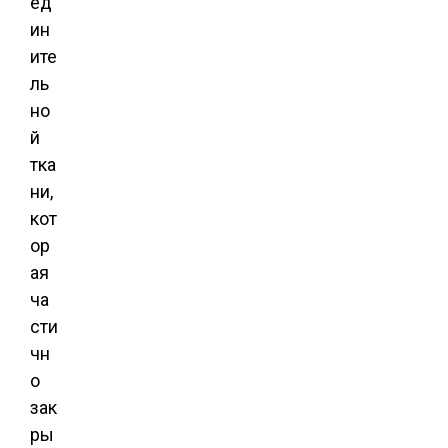
ед
ин
ите
ль
но
й
тка
ни,
кот
ор
ая
ча
сти
чн
о
зак
ры