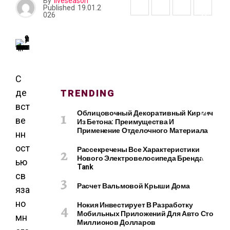
О
By
liveseason
Published
19.01.2
И
026
Т
Е
Л
Ь
С
Т
С
В
TRENDING
де
О
вст
И
Облицовочный Декоративный Кирпич
ве
Из Бетона: Преимущества И
Р
Применение Отделочного Материала
нн
Е
М
ост
Рассекречены Все Характеристики
О
Нового Электровелосипеда Бренда
ью
Tank
Н
св
Т
Расчет Вальмовой Крыши Дома
яза
но
Нокия Инвестирует В Разработку
Мобильных Приложений Для Авто Сто
мн
Миллионов Долларов
К