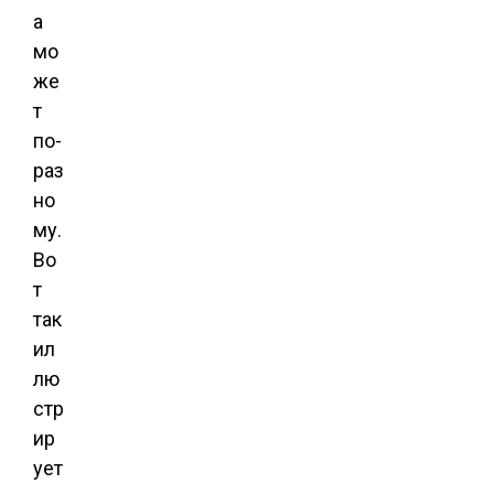
а
мо
же
т
по-
раз
но
му.
Во
т
так
ил
лю
стр
ир
ует