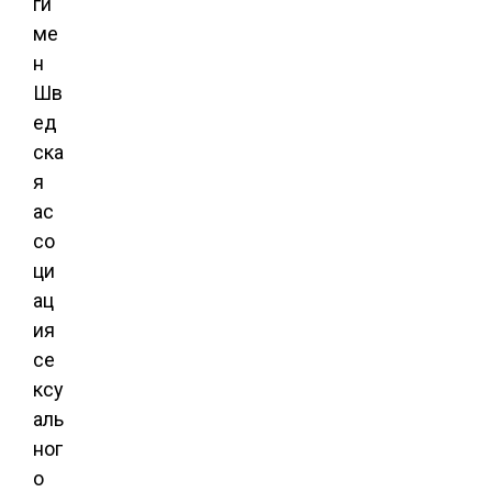
ги
ме
н
Шв
ед
ска
я
ас
со
ци
ац
ия
се
ксу
аль
ног
о