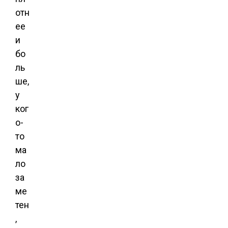
отн
ее
и
бо
ль
ше,
у
ког
о-
то
ма
ло
за
ме
тен
,