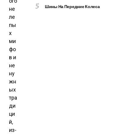
ого
О
Шины На Передние Колеса
не
М
П
ле
Ь
пы
Ю
х
Т
ми
Е
Р
фо
Ы
в и
И
не
Г
ну
А
Д
жн
Ж
ых
Е
тра
Т
ди
Ы
ци
й,
из-