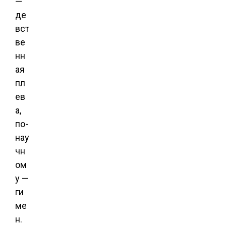
—
де
вст
ве
нн
ая
пл
ев
а,
по-
нау
чн
ом
у —
ги
ме
н.