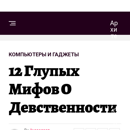
Ар
Хи
Те
Кт
Ур
КОМПЬЮТЕРЫ И ГАДЖЕТЫ
А
И
12 Глупых
Д
Из
Ай
Мифов О
Н
Девственности
С
Т
Р