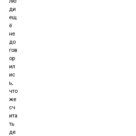
лю
ди
ещ
ё
не
до
гов
ор
ил
ис
ь,
что
же
сч
ита
ть
де