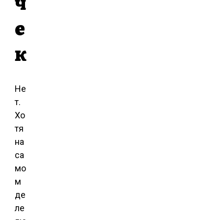
ч
е
к
Не
т.
Хо
тя
на
са
мо
м
де
ле