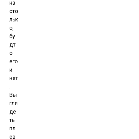
на
сто
льк
о,
бу
дт
о
его
и
нет
.
Вы
гля
де
ть
пл
ев