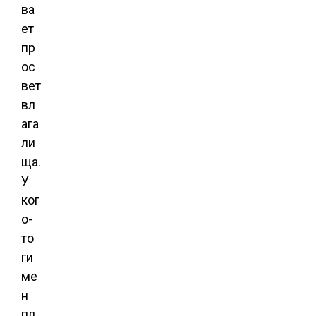
ва
ет
пр
ос
вет
вл
ага
ли
ща.
У
ког
о-
то
ги
ме
н
пл