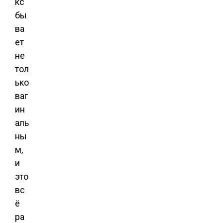
кс
бы
ва
ет
не
тол
ько
ваг
ин
аль
ны
м,
и
это
вс
ё
ра