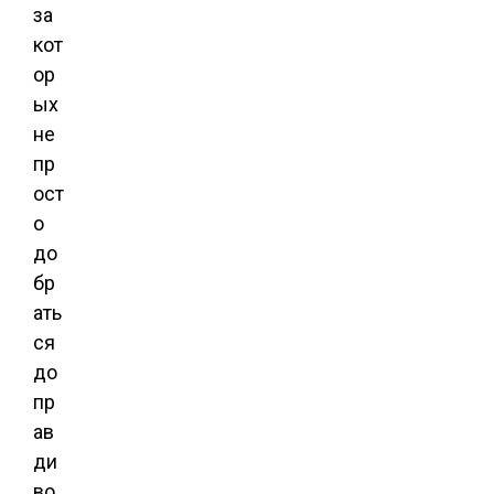
за
кот
ор
ых
не
пр
ост
о
до
бр
ать
ся
до
пр
ав
ди
во