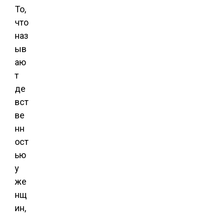
То,
что
наз
ыв
аю
т
де
вст
ве
нн
ост
ью
у
же
нщ
ин,