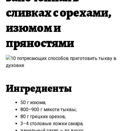
сливках с орехами,
изюмом и
пряностями
Ингредиенты
50 г изюма;
800–900 г мякоти тыквы;
80 г грецких орехов;
3–4 столовые ложки сахара;
ванильный сахар — по вкусу;