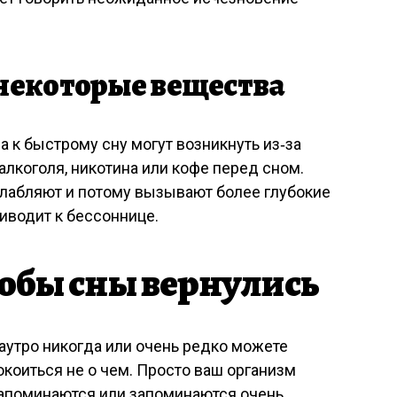
некоторые вещества
 к быстрому сну могут возникнуть из‑за
алкоголя, никотина или кофе перед сном.
лабляют и потому вызывают более глубокие
риводит к бессоннице.
тобы сны вернулись
наутро никогда или очень редко можете
окоиться не о чем. Просто ваш организм
 запоминаются или запоминаются очень