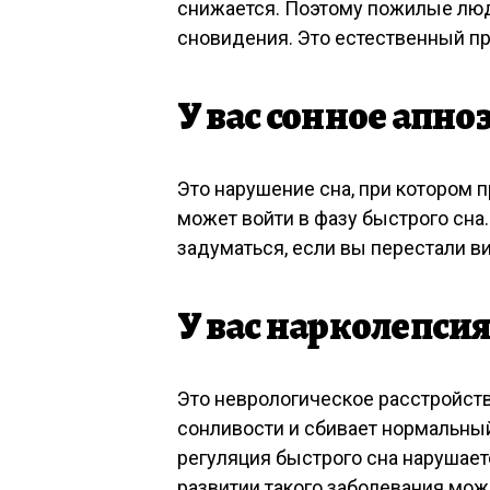
снижается. Поэтому пожилые люд
сновидения. Это естественный про
У вас сонное апно
Это нарушение сна, при котором 
может войти в фазу быстрого сна
задуматься, если вы перестали в
У вас нарколепси
Это неврологическое расстройст
сонливости и сбивает нормальный
регуляция быстрого сна нарушаетс
развитии такого заболевания мо