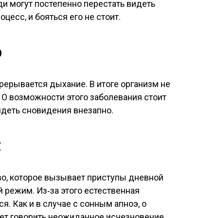
и могут постепенно перестать видеть
цесс, и бояться его не стоит.
э
прерывается дыхание. В итоге организм не
. О возможности этого заболевания стоит
идеть сновидения внезапно.
я
во, которое вызывает приступы дневной
 режим. Из‑за этого естественная
я. Как и в случае с сонным апноэ, о
жет говорить неожиданное исчезновение