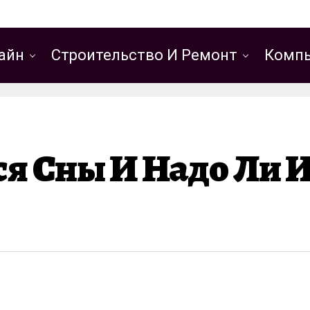
айн
Строительство И Ремонт
Компь
я Сны И Надо Ли И