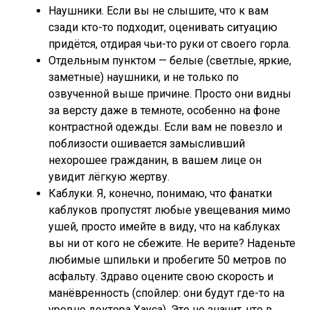
Наушники. Если вы не слышите, что к вам
сзади кто-то подходит, оценивать ситуацию
придётся, отдирая чьи-то руки от своего горла.
Отдельным пунктом — белые (светлые, яркие,
заметные) наушники, и не только по
озвученной выше причине. Просто они видны
за версту даже в темноте, особенно на фоне
контрастной одежды. Если вам не повезло и
поблизости ошивается замысливший
нехорошее гражданин, в вашем лице он
увидит лёгкую жертву.
Каблуки. Я, конечно, понимаю, что фанатки
каблуков пропустят любые увещевания мимо
ушей, просто имейте в виду, что на каблуках
вы ни от кого не сбежите. Не верите? Наденьте
любимые шпильки и пробегите 50 метров по
асфальту. Здраво оцените свою скорость и
манёвренность (спойлер: они будут где-то на
уровне доктора Хауса). Это не значит, что в