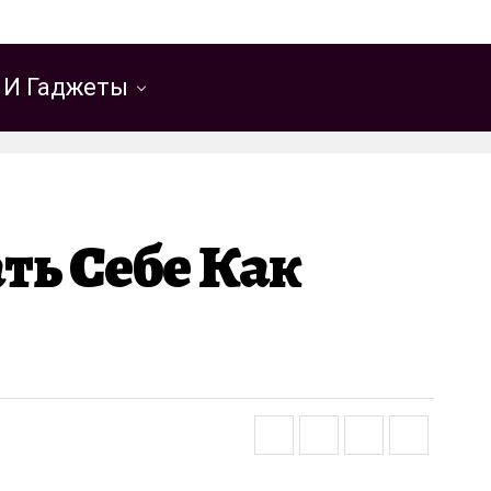
 И Гаджеты
ть Себе Как