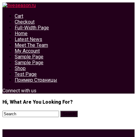
Cart
Checkout
Full-Width Page
Home
Latest News
Meet The Team
My Account
Sample Page
Sample Page
Shop
Test Page
Пример Страницы
Connect with us
Hi, What Are You Looking For?