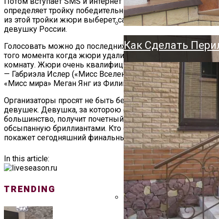
Потом вступает SMS и интернет голосование, которое
Держатель Для Ту
определяет тройку победительниц. В самом финале уже
Напольный, Насте
из этой тройки жюри выберет самую красивую
девушку России.
Как Сделать Пери
Голосовать можно до последних секунд конкурса, до
того момента когда жюри удалится в совещательную
комнату. Жюри очень квалифицированное и известное
— Габриэла Ислер («Мисс Вселенная») из Венесуэлы и
«Мисс мира» Меган Янг из Филиппин.
Организаторы просят не быть безразличными к судьбе
девушек. Девушка, за которою сегодня проголосует
большинство, получит почетный титул и корону
обсыпанную бриллиантами. Кто станет победителем
покажет сегодняшний финальный конкурс.
In this article:
TRENDING