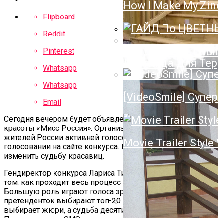
How I Make My Zin
Полотенцесушител
Flipboard
Нюансы Выбора П
Reddit
ГАЙД По ЦВЕТН
Pinterest
Лестница Для Тер
Whatsapp
Whatsapp
[VideoSmile] Супер
Email
Сегодня вечером будет объявлен финал конкурса
красоты «Мисс Россия». Организаторы конкурса просят
жителей России активней голосовать в Интернет-
Movie Trailer Style
голосовании на сайте конкурса. Каждый голос может
изменить судьбу красавиц.
Гендиректор конкурса Лариса Тихонова рассказала о
том, как проходит весь процесс отбора победительниц.
Большую роль играют голоса зрителей. Из
претенденток выбирают топ-20 девушек, десять
выбирает жюри, а судьба десяти в руках голосовавших.