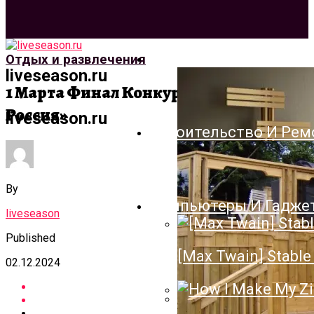
Архитектура И Дизай
Отдых и развлечения
liveseason.ru
1 Марта Финал Конкурса «Мисс
Россия»
liveseason.ru
Строительство И Рем
By
Компьютеры И Гадже
liveseason
Published
[Max Twain] Stable 
02.12.2024